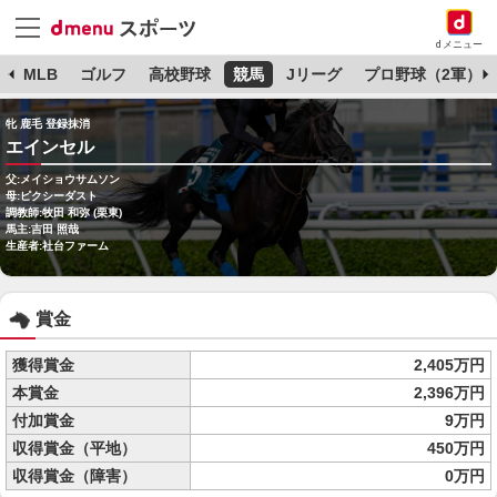
dメニュー
球
MLB
ゴルフ
高校野球
競馬
Jリーグ
プロ野球（2軍）
牝 鹿毛 登録抹消
エインセル
父:メイショウサムソン
母:ピクシーダスト
調教師:牧田 和弥 (栗東)
馬主:吉田 照哉
生産者:社台ファーム
賞金
獲得賞金
2,405万円
本賞金
2,396万円
付加賞金
9万円
収得賞金（平地）
450万円
収得賞金（障害）
0万円