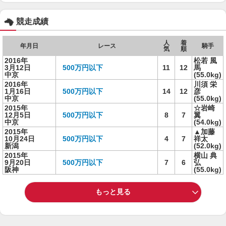
競走成績
人
着
年月日
レース
騎手
気
順
2016年
松若 風
3月12日
500万円以下
11
12
馬
中京
(55.0kg)
2016年
川須 栄
1月16日
500万円以下
14
12
彦
中京
(55.0kg)
2015年
☆岩崎
12月5日
500万円以下
8
7
翼
中京
(54.0kg)
2015年
▲加藤
10月24日
500万円以下
4
7
祥太
新潟
(52.0kg)
2015年
横山 典
9月20日
500万円以下
7
6
弘
阪神
(55.0kg)
もっと見る