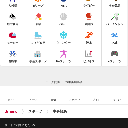
大相撲
Bリーグ
NBA
ラグビー
中央競馬
地方競馬
卓球
バレー
格闘技
バドミントン
モーター
フィギュア
ウィンター
陸上
水泳
自転車
学生スポーツ
Doスポーツ
ビジネス
eスポーツ
データ提供：日本中央競馬会
TOP
ニュース
天気
スポーツ
占い
すべて
スポーツ
中央競馬
サイトご利用にあたって