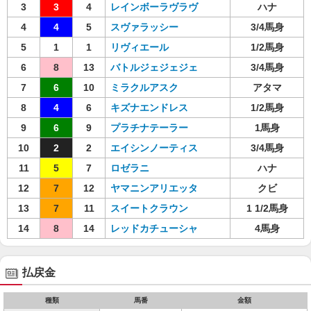
3
3
4
レインボーラヴラヴ
ハナ
4
4
5
スヴァラッシー
3/4馬身
5
1
1
リヴィエール
1/2馬身
6
8
13
バトルジェジェジェ
3/4馬身
7
6
10
ミラクルアスク
アタマ
8
4
6
キズナエンドレス
1/2馬身
9
6
9
プラチナテーラー
1馬身
10
2
2
エイシンノーティス
3/4馬身
11
5
7
ロゼラニ
ハナ
12
7
12
ヤマニンアリエッタ
クビ
13
7
11
スイートクラウン
1 1/2馬身
14
8
14
レッドカチューシャ
4馬身
払戻金
種類
馬番
金額