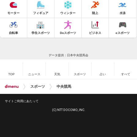
モーター
フィギュア
ウィンター
陸上
水泳
自転車
学生スポーツ
Doスポーツ
ビジネス
eスポーツ
データ提供：日本中央競馬会
TOP
ニュース
天気
スポーツ
占い
すべて
スポーツ
中央競馬
サイトご利用にあたって
(C) NTT DOCOMO, INC.