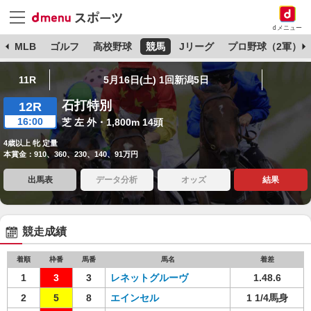
dメニュー
球
MLB
ゴルフ
高校野球
競馬
Jリーグ
プロ野球（2軍）
11R
5月16日(土) 1回新潟5日
石打特別
12R
16:00
芝 左 外・1,800m 14頭
4歳以上 牝 定量
本賞金：910、360、230、140、91万円
出馬表
データ分析
オッズ
結果
競走成績
着順
枠番
馬番
馬名
着差
1
3
3
レネットグルーヴ
1.48.6
2
5
8
エインセル
1 1/4馬身