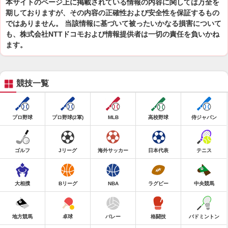
本サイトのページ上に掲載されている情報の内容に関しては万全を
期しておりますが、その内容の正確性および安全性を保証するもの
ではありません。 当該情報に基づいて被ったいかなる損害について
も、株式会社NTTドコモおよび情報提供者は一切の責任を負いかね
ます。
競技一覧
プロ野球
プロ野球(2軍)
MLB
高校野球
侍ジャパン
ゴルフ
Jリーグ
海外サッカー
日本代表
テニス
大相撲
Bリーグ
NBA
ラグビー
中央競馬
地方競馬
卓球
バレー
格闘技
バドミントン