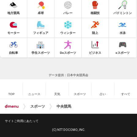
地方競馬
卓球
バレー
格闘技
バドミントン
モーター
フィギュア
ウィンター
陸上
水泳
自転車
学生スポーツ
Doスポーツ
ビジネス
eスポーツ
データ提供：日本中央競馬会
TOP
ニュース
天気
スポーツ
占い
すべて
スポーツ
中央競馬
サイトご利用にあたって
(C) NTT DOCOMO, INC.