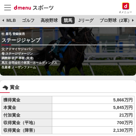
dメニュー
球
MLB
ゴルフ
高校野球
競馬
Jリーグ
プロ野球（2軍）
牡 鹿毛 登録抹消
ステージジャンプ
父:アドマイヤジャパン
母:ステージヴァージン
調教師:岩戸 孝樹 (美浦)
馬主:合同会社小林英一ホールディングス
生産者:ノーザンファーム
賞金
獲得賞金
5,866万円
本賞金
5,845万円
付加賞金
21万円
収得賞金（平地）
700万円
収得賞金（障害）
2,130万円