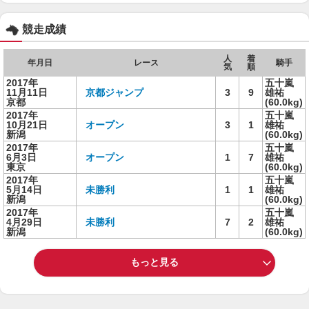
競走成績
人
着
年月日
レース
騎手
気
順
2017年
五十嵐
11月11日
京都ジャンプ
3
9
雄祐
京都
(60.0kg)
2017年
五十嵐
10月21日
オープン
3
1
雄祐
新潟
(60.0kg)
2017年
五十嵐
6月3日
オープン
1
7
雄祐
東京
(60.0kg)
2017年
五十嵐
5月14日
未勝利
1
1
雄祐
新潟
(60.0kg)
2017年
五十嵐
4月29日
未勝利
7
2
雄祐
新潟
(60.0kg)
もっと見る