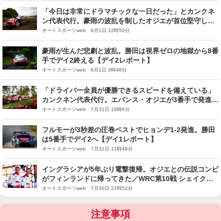
「今日は非常にドラマチックな一日だった」とカンクネ
ン代表代行。豪雨の波乱を制したオジエが首位堅守し
TGR-WRTがトップ4を独占／ラリー・フィンランド デ
オートスポーツweb 8月1日 12時50分
イ2
豪雨が生んだ悲劇と波乱。勝田は視界ゼロの地獄から8番
手でデイ2終える【デイ2レポート】
オートスポーツweb 8月1日 3時46分
「ドライバー全員が優勝できるスピードを備えている」
カンクネン代表代行。エバンス・オジエが3番手で発進／
ラリー・フィンランド デイ1
オートスポーツweb 7月31日 18時6分
フルモーが3秒差の圧巻ベストでヒョンデ1-2発進。勝田
は5番手でデイ2へ【デイ1レポート】
オートスポーツweb 7月31日 11時46分
イングラシアが5年ぶり電撃復帰。オジエとの伝説コンビ
がフィンランドに帰ってきた／WRC第10戦 シェイクダ
ウン
オートスポーツweb 7月30日 22時52分
注意事項