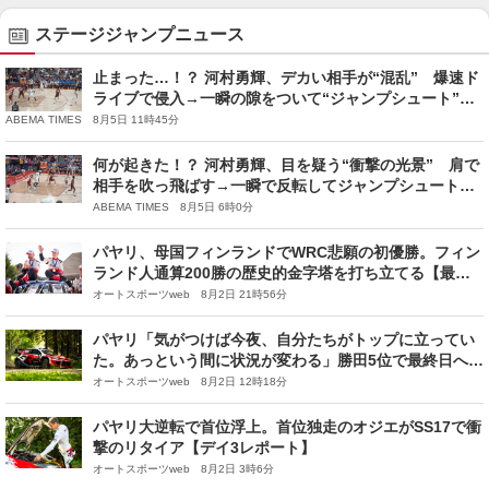
ステージジャンプニュース
止まった…！？ 河村勇輝、デカい相手が“混乱” 爆速ド
ライブで侵入→一瞬の隙をついて“ジャンプシュート”炸
裂
ABEMA TIMES 8月5日 11時45分
何が起きた！？ 河村勇輝、目を疑う“衝撃の光景” 肩で
相手を吹っ飛ばす→一瞬で反転してジャンプシュート…
“新必殺技”ターンアラウンドジャンパー炸裂
ABEMA TIMES 8月5日 6時0分
パヤリ、母国フィンランドでWRC悲願の初優勝。フィン
ランド人通算200勝の歴史的金字塔を打ち立てる【最終
日レポート】
オートスポーツweb 8月2日 21時56分
パヤリ「気がつけば今夜、自分たちがトップに立ってい
た。あっという間に状況が変わる」勝田5位で最終日へ／
第10戦フィンランド デイ3コメント集
オートスポーツweb 8月2日 12時18分
パヤリ大逆転で首位浮上。首位独走のオジエがSS17で衝
撃のリタイア【デイ3レポート】
オートスポーツweb 8月2日 3時6分