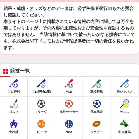
結果・成績・オッズなどのデータは、必ず主催者発行のものと照合
し確認してください。
本サイトのページ上に掲載されている情報の内容に関しては万全を
期しておりますが、その内容の正確性および安全性を保証するもの
ではありません。 当該情報に基づいて被ったいかなる損害について
も、株式会社NTTドコモおよび情報提供者は一切の責任を負いかね
ます。
競技一覧
プロ野球
プロ野球(2軍)
MLB
高校野球
侍ジャパン
ゴルフ
Jリーグ
海外サッカー
日本代表
テニス
大相撲
Bリーグ
NBA
ラグビー
中央競馬