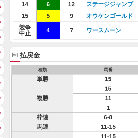
14
6
12
ステージジャンプ
15
5
9
オウケンゴールド
競争
4
7
ワースムーン
中止
払戻金
種類
馬番
単勝
15
15
複勝
11
1
枠連
6-8
馬連
11-15
11-15