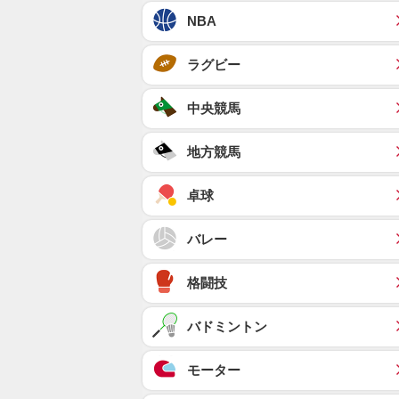
NBA
ラグビー
中央競馬
地方競馬
卓球
バレー
格闘技
バドミントン
モーター