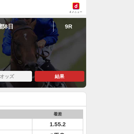
dメニュー
京都8日
9R
オッズ
結果
着差
1.55.2