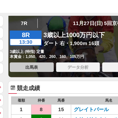
7R
11月27日(日) 5回
8R
3歳以上1000万円以下
13:30
ダート 右・1,900m 16頭
3歳以上 (特指) 定量
本賞金：1,050、420、260、160、105万円
出馬表
データ分析
競走成績
着順
枠番
馬番
馬名
1
8
15
グレイトパール