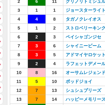
2
6
11
クリノリトミシュ
3
1
1
ジョースターライ
4
4
8
タガノクレイオス
5
1
2
ストロベリーキン
6
2
3
ペイシャゴンジセ
7
3
6
シャイニービーム
8
3
5
アドマイヤロケッ
9
2
4
ラフェットデメー
10
8
16
オーサムレジェン
11
5
10
ポッドジョイ
12
7
13
シュシュブリーズ
13
7
14
ハッピーメモリー