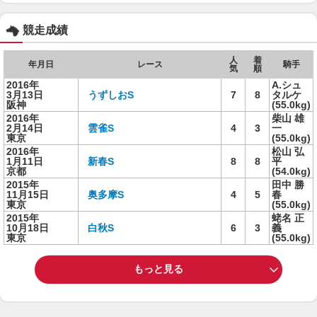
競走成績
人
着
年月日
レース
騎手
気
順
2016年
A.シュ
3月13日
うずしおS
7
8
タルケ
阪神
(55.0kg)
2016年
柴山 雄
2月14日
雲雀S
4
3
一
東京
(55.0kg)
2016年
松山 弘
1月11日
新春S
8
8
平
京都
(54.0kg)
2015年
田中 勝
11月15日
奥多摩S
4
5
春
東京
(55.0kg)
2015年
蛯名 正
10月18日
白秋S
6
3
義
東京
(55.0kg)
もっと見る