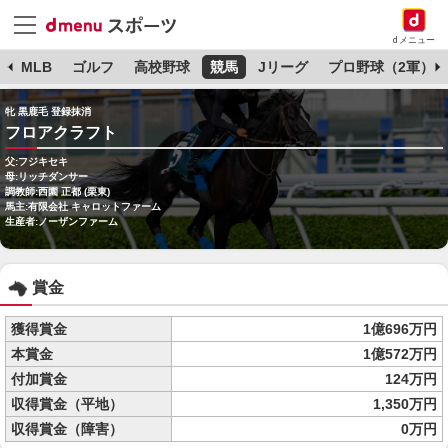
dメニュー
球
MLB
ゴルフ
高校野球
競馬
Jリーグ
プロ野球（2軍）
牝 黒鹿毛 登録抹消
フロアクラフト
父:フジキセキ
母:リッチダンサー
調教師:西園 正都 (栗東)
馬主:有限会社 キャロットファーム
生産者:ノーザンファーム
賞金
獲得賞金
1億696万円
本賞金
1億572万円
付加賞金
124万円
収得賞金（平地）
1,350万円
収得賞金（障害）
0万円