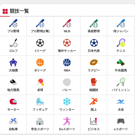
競技一覧
プロ野球
プロ野球(2軍)
MLB
高校野球
侍ジャパン
ゴルフ
Jリーグ
海外サッカー
日本代表
テニス
大相撲
Bリーグ
NBA
ラグビー
中央競馬
地方競馬
卓球
バレー
格闘技
バドミントン
モーター
フィギュア
ウィンター
陸上
水泳
自転車
学生スポーツ
Doスポーツ
ビジネス
eスポーツ