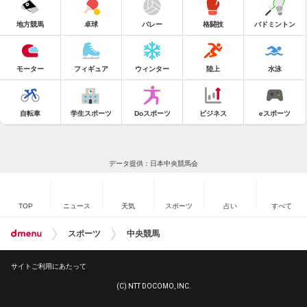
地方競馬
卓球
バレー
格闘技
バドミントン
モーター
フィギュア
ウィンター
陸上
水泳
自転車
学生スポーツ
Doスポーツ
ビジネス
eスポーツ
データ提供：日本中央競馬会
TOP
ニュース
天気
スポーツ
占い
すべて
スポーツ
中央競馬
サイトご利用にあたって
(C) NTT DOCOMO, INC.