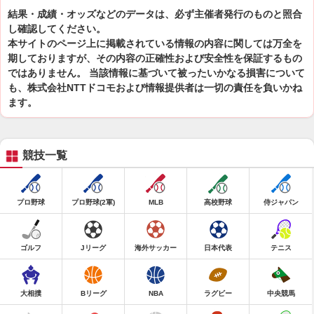
結果・成績・オッズなどのデータは、必ず主催者発行のものと照合
し確認してください。
本サイトのページ上に掲載されている情報の内容に関しては万全を
期しておりますが、その内容の正確性および安全性を保証するもの
ではありません。 当該情報に基づいて被ったいかなる損害について
も、株式会社NTTドコモおよび情報提供者は一切の責任を負いかね
ます。
競技一覧
プロ野球
プロ野球(2軍)
MLB
高校野球
侍ジャパン
ゴルフ
Jリーグ
海外サッカー
日本代表
テニス
大相撲
Bリーグ
NBA
ラグビー
中央競馬