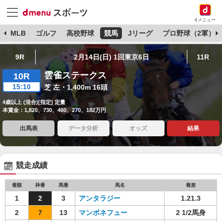
dメニュー
球
MLB
ゴルフ
高校野球
競馬
Jリーグ
プロ野球（2軍）
9R
2月14日(日) 1回東京6日
11R
雲雀ステークス
10R
15:10
芝 左・1,400m 16頭
4歳以上 (混合)[指定] 定量
本賞金：1,820、730、460、270、182万円
出馬表
データ分析
オッズ
結果
競走成績
着順
枠番
馬番
馬名
着差
1
2
3
アンタラジー
1.21.3
2
7
13
マンボネフュー
2 1/2馬身