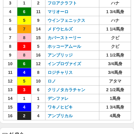
3
1
2
フロアクラフト
ハナ
4
6
11
マリオーロ
1 3/4馬身
5
5
9
ウインフェニックス
ハナ
6
7
14
メドウヒルズ
1 1/4馬身
7
8
15
カバーストーリー
クビ
8
3
5
ホッコーアムール
クビ
9
8
16
アンブリッジ
1 1/2馬身
10
6
12
インプロヴァイズ
3/4馬身
11
4
8
ロジチャリス
3/4馬身
12
5
10
ロノ
アタマ
13
3
6
クリノタカラチャン
2 1/2馬身
14
1
1
デンファレ
1馬身
15
4
7
ワキノヒビキ
1 3/4馬身
16
2
4
アンブリカル
4馬身