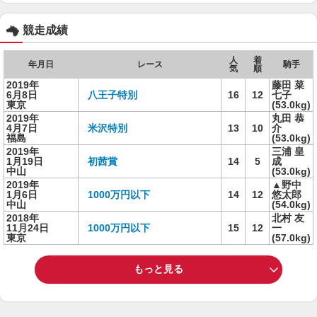
競走成績
人
着
年月日
レース
騎手
気
順
2019年
藤田 菜
6月8日
八王子特別
16
12
七子
東京
(53.0kg)
2019年
丸田 恭
4月7日
米沢特別
13
10
介
福島
(53.0kg)
2019年
三浦 皇
1月19日
初茜賞
14
5
成
中山
(53.0kg)
2019年
▲野中
1月6日
1000万円以下
14
12
悠太郎
中山
(54.0kg)
2018年
北村 友
11月24日
1000万円以下
15
12
一
東京
(57.0kg)
もっと見る