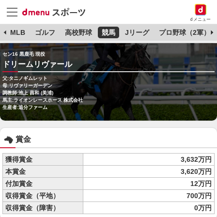
dメニュー
球
MLB
ゴルフ
高校野球
競馬
Jリーグ
プロ野球（2軍）
セン16 黒鹿毛 現役
ドリームリヴァール
父:タニノギムレット
母:リヴァリーガーデン
調教師:池上 昌和 (美浦)
馬主:ライオンレースホース 株式会社
生産者:追分ファーム
賞金
獲得賞金
3,632万円
本賞金
3,620万円
付加賞金
12万円
収得賞金（平地）
700万円
収得賞金（障害）
0万円