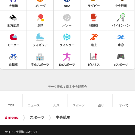
大相撲
Bリーグ
NBA
ラグビー
中央競馬
地方競馬
卓球
バレー
格闘技
バドミントン
モーター
フィギュア
ウィンター
陸上
水泳
自転車
学生スポーツ
Doスポーツ
ビジネス
eスポーツ
データ提供：日本中央競馬会
TOP
ニュース
天気
スポーツ
占い
すべて
スポーツ
中央競馬
サイトご利用にあたって