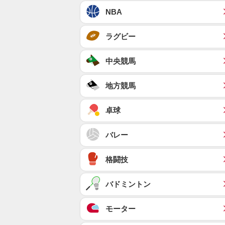
NBA
ラグビー
中央競馬
地方競馬
卓球
バレー
格闘技
バドミントン
モーター