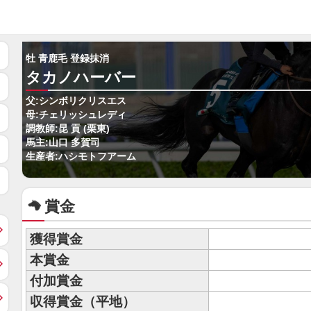
牡 青鹿毛 登録抹消
タカノハーバー
父:シンボリクリスエス
母:チェリッシュレディ
調教師:昆 貢 (栗東)
馬主:山口 多賀司
生産者:ハシモトフアーム
賞金
獲得賞金
本賞金
付加賞金
収得賞金（平地）