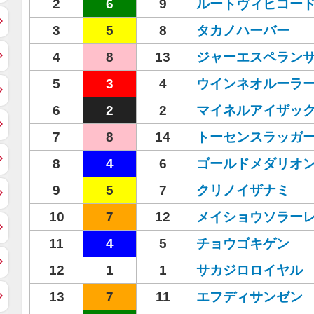
2
6
9
ルートヴィヒコー
3
5
8
タカノハーバー
4
8
13
ジャーエスペラン
5
3
4
ウインネオルーラ
6
2
2
マイネルアイザッ
7
8
14
トーセンスラッガ
8
4
6
ゴールドメダリオ
9
5
7
クリノイザナミ
10
7
12
メイショウソラー
11
4
5
チョウゴキゲン
12
1
1
サカジロロイヤル
13
7
11
エフディサンゼン