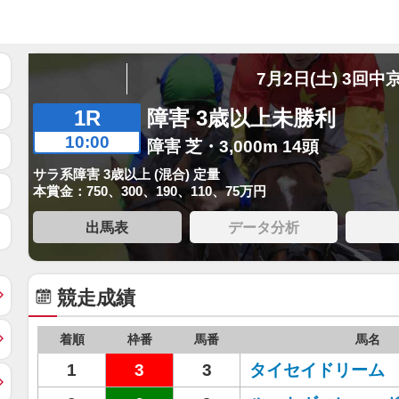
7月2日(土) 3回中
1R
障害 3歳以上未勝利
10:00
障害 芝・3,000m 14頭
サラ系障害 3歳以上 (混合) 定量
本賞金：750、300、190、110、75万円
出馬表
データ分析
競走成績
着順
枠番
馬番
馬名
1
3
3
タイセイドリーム