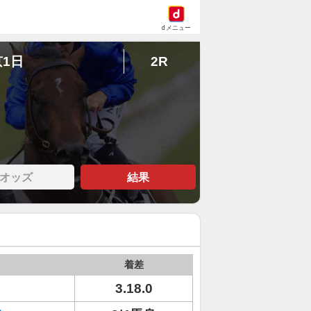
dメニュー
京1日
2R
オッズ
結果
着差
3.18.0