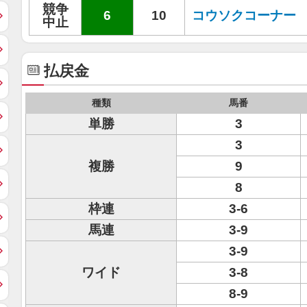
競争
6
10
コウソクコーナー
中止
払戻金
種類
馬番
単勝
3
3
複勝
9
8
枠連
3-6
馬連
3-9
3-9
ワイド
3-8
8-9