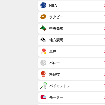
NBA
ラグビー
中央競馬
地方競馬
卓球
バレー
格闘技
バドミントン
モーター