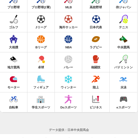
プロ野球
プロ野球(2軍)
MLB
高校野球
侍ジャパン
ゴルフ
Jリーグ
海外サッカー
日本代表
テニス
大相撲
Bリーグ
NBA
ラグビー
中央競馬
地方競馬
卓球
バレー
格闘技
バドミントン
モーター
フィギュア
ウィンター
陸上
水泳
自転車
学生スポーツ
Doスポーツ
ビジネス
eスポーツ
データ提供：日本中央競馬会