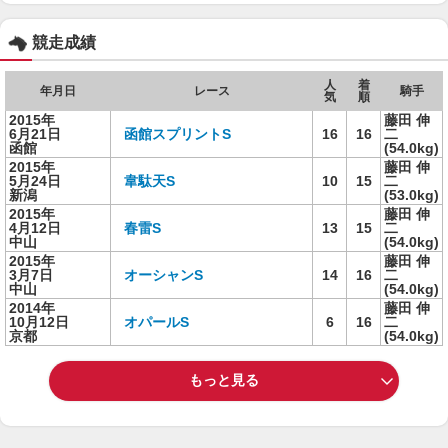
競走成績
人
着
年月日
レース
騎手
気
順
2015年
藤田 伸
6月21日
函館スプリントS
16
16
二
函館
(54.0kg)
2015年
藤田 伸
5月24日
韋駄天S
10
15
二
新潟
(53.0kg)
2015年
藤田 伸
4月12日
春雷S
13
15
二
中山
(54.0kg)
2015年
藤田 伸
3月7日
オーシャンS
14
16
二
中山
(54.0kg)
2014年
藤田 伸
10月12日
オパールS
6
16
二
京都
(54.0kg)
もっと見る