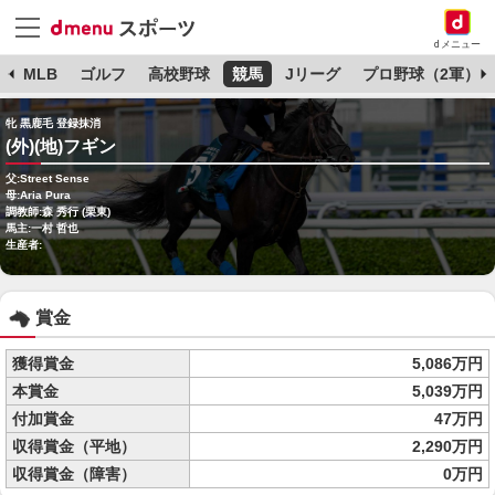
dメニュー
球
MLB
ゴルフ
高校野球
競馬
Jリーグ
プロ野球（2軍）
牝 黒鹿毛 登録抹消
(外)(地)フギン
父:Street Sense
母:Aria Pura
調教師:森 秀行 (栗東)
馬主:一村 哲也
生産者:
賞金
獲得賞金
5,086万円
本賞金
5,039万円
付加賞金
47万円
収得賞金（平地）
2,290万円
収得賞金（障害）
0万円