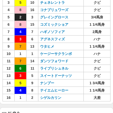
3
5
10
チェネレントラ
クビ
4
8
16
コナブリュワーズ
クビ
5
2
3
グレイングロース
3/4馬身
6
8
15
コズミックショア
1 1/4馬身
7
4
7
ハギノソフィア
2馬身
8
3
6
アグネスフィズ
ハナ
9
7
13
ウタヒメ
1 1/4馬身
10
1
1
ケージーサクランボ
ハナ
11
7
14
ダンツフォワード
クビ
12
6
11
ライブリシュネル
クビ
13
3
5
スイートドーナッツ
クビ
14
5
9
ナンプー
1 3/4馬身
15
4
8
テイエムヒーロー
1 1/4馬身
16
1
2
シゲルカリン
大差