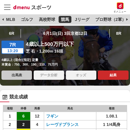
dメニュー
球
MLB
ゴルフ
高校野球
競馬
Jリーグ
プロ野球（2軍）
6R
6月1日(日) 3回京都12日
8R
4歳以上500万円以下
7R
13:20
芝 右・1,200m 16頭
4歳以上 (混合)[指定] 定量
本賞金：750、300、190、110、75万円
出馬表
データ分析
オッズ
結果
競走成績
着順
枠番
馬番
馬名
着差
1
6
12
フギン
1.08.1
2
2
4
レーヴドプランス
1 1/4馬身