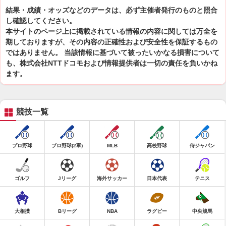
結果・成績・オッズなどのデータは、必ず主催者発行のものと照合
し確認してください。
本サイトのページ上に掲載されている情報の内容に関しては万全を
期しておりますが、その内容の正確性および安全性を保証するもの
ではありません。 当該情報に基づいて被ったいかなる損害について
も、株式会社NTTドコモおよび情報提供者は一切の責任を負いかね
ます。
競技一覧
プロ野球
プロ野球(2軍)
MLB
高校野球
侍ジャパン
ゴルフ
Jリーグ
海外サッカー
日本代表
テニス
大相撲
Bリーグ
NBA
ラグビー
中央競馬