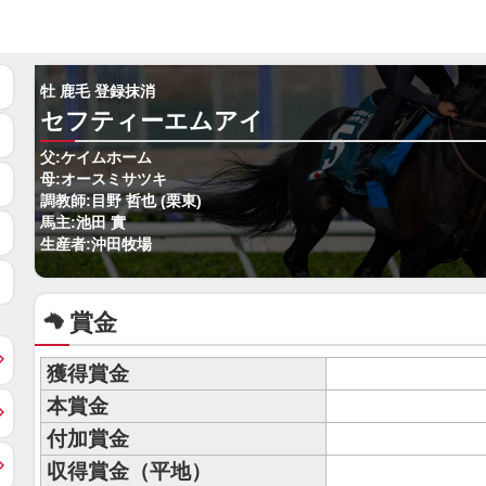
牡 鹿毛 登録抹消
セフティーエムアイ
父:ケイムホーム
母:オースミサツキ
調教師:目野 哲也 (栗東)
馬主:池田 實
生産者:沖田牧場
賞金
獲得賞金
本賞金
付加賞金
収得賞金（平地）