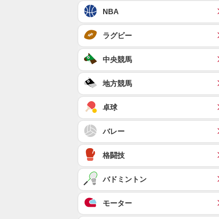
NBA
ラグビー
中央競馬
地方競馬
卓球
バレー
格闘技
バドミントン
モーター