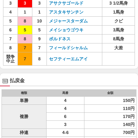
3
3
3
アサクサゴールド
3 1/2馬身
4
1
1
アスタキサンチン
1馬身
5
8
10
メジャースターダム
クビ
6
5
5
メイショウゴウキ
3馬身
7
8
9
ボルドネス
8馬身
8
7
7
フィールドシャルム
大差
競争
7
8
セフティーエムアイ
中止
払戻金
種類
馬番
金額
単勝
4
150円
4
110円
複勝
6
170円
3
140円
枠連
4-6
700円