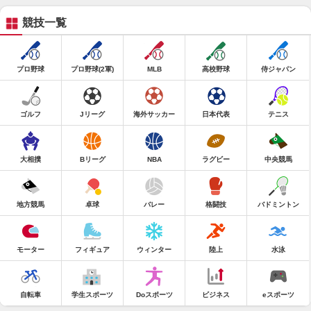
競技一覧
プロ野球
プロ野球(2軍)
MLB
高校野球
侍ジャパン
ゴルフ
Jリーグ
海外サッカー
日本代表
テニス
大相撲
Bリーグ
NBA
ラグビー
中央競馬
地方競馬
卓球
バレー
格闘技
バドミントン
モーター
フィギュア
ウィンター
陸上
水泳
自転車
学生スポーツ
Doスポーツ
ビジネス
eスポーツ