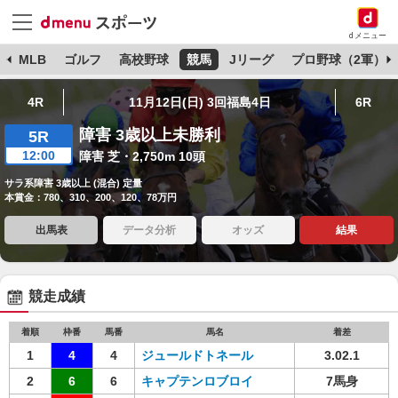
dメニュー
球
MLB
ゴルフ
高校野球
競馬
Jリーグ
プロ野球（2軍）
4R
11月12日(日) 3回福島4日
6R
障害 3歳以上未勝利
5R
12:00
障害 芝・2,750m 10頭
サラ系障害 3歳以上 (混合) 定量
本賞金：780、310、200、120、78万円
出馬表
データ分析
オッズ
結果
競走成績
着順
枠番
馬番
馬名
着差
1
4
4
ジュールドトネール
3.02.1
2
6
6
キャプテンロブロイ
7馬身