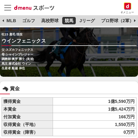
dメニュー
球
MLB
ゴルフ
高校野球
競馬
Jリーグ
プロ野球（2軍）
牡15 鹿毛 現役
ウインフェニックス
父:スズカフェニックス
母:シャインプレジャー
調教師:奥平 雅士 (美浦)
馬主:株式会社 ウイン
生産者:船越 伸也
賞金
獲得賞金
1億5,590万円
本賞金
1億5,424万円
付加賞金
166万円
収得賞金（平地）
1,550万円
収得賞金（障害）
0万円