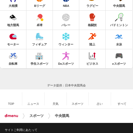
大相撲
Bリーグ
NBA
ラグビー
中央競馬
地方競馬
卓球
バレー
格闘技
バドミントン
モーター
フィギュア
ウィンター
陸上
水泳
自転車
学生スポーツ
Doスポーツ
ビジネス
eスポーツ
データ提供：日本中央競馬会
TOP
ニュース
天気
スポーツ
占い
すべて
スポーツ
中央競馬
サイトご利用にあたって