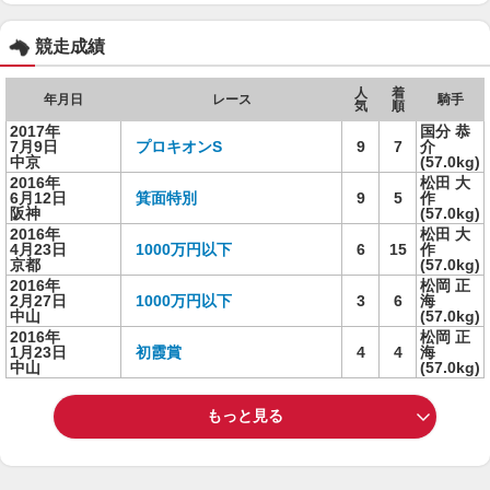
競走成績
人
着
年月日
レース
騎手
気
順
2017年
国分 恭
7月9日
プロキオンS
9
7
介
中京
(57.0kg)
2016年
松田 大
6月12日
箕面特別
9
5
作
阪神
(57.0kg)
2016年
松田 大
4月23日
1000万円以下
6
15
作
京都
(57.0kg)
2016年
松岡 正
2月27日
1000万円以下
3
6
海
中山
(57.0kg)
2016年
松岡 正
1月23日
初霞賞
4
4
海
中山
(57.0kg)
もっと見る