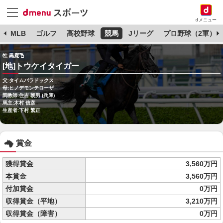
dメニュー
球
MLB
ゴルフ
高校野球
競馬
Jリーグ
プロ野球（2軍）
牡 黒鹿毛
[地]トウケイタイガー
父:タイムパラドックス
母:ヒノデモンテローザ
調教師:住吉 朝男 (兵庫)
馬主:木村 信彦
生産者:下村 繁正
賞金
獲得賞金
3,560万円
本賞金
3,560万円
付加賞金
0万円
収得賞金（平地）
3,210万円
収得賞金（障害）
0万円