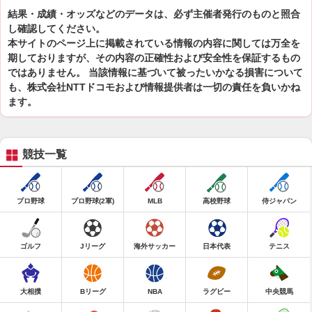
結果・成績・オッズなどのデータは、必ず主催者発行のものと照合
し確認してください。
本サイトのページ上に掲載されている情報の内容に関しては万全を
期しておりますが、その内容の正確性および安全性を保証するもの
ではありません。 当該情報に基づいて被ったいかなる損害について
も、株式会社NTTドコモおよび情報提供者は一切の責任を負いかね
ます。
競技一覧
プロ野球
プロ野球(2軍)
MLB
高校野球
侍ジャパン
ゴルフ
Jリーグ
海外サッカー
日本代表
テニス
大相撲
Bリーグ
NBA
ラグビー
中央競馬