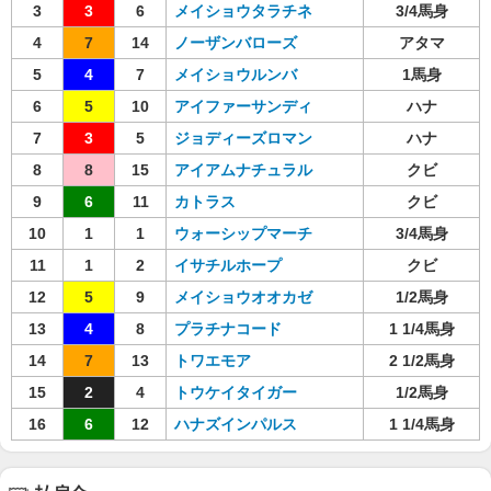
3
3
6
メイショウタラチネ
3/4馬身
4
7
14
ノーザンバローズ
アタマ
5
4
7
メイショウルンバ
1馬身
6
5
10
アイファーサンディ
ハナ
7
3
5
ジョディーズロマン
ハナ
8
8
15
アイアムナチュラル
クビ
9
6
11
カトラス
クビ
10
1
1
ウォーシップマーチ
3/4馬身
11
1
2
イサチルホープ
クビ
12
5
9
メイショウオオカゼ
1/2馬身
13
4
8
プラチナコード
1 1/4馬身
14
7
13
トワエモア
2 1/2馬身
15
2
4
トウケイタイガー
1/2馬身
16
6
12
ハナズインパルス
1 1/4馬身