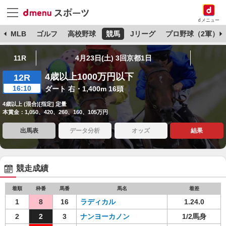
dメニュー
球
MLB
ゴルフ
高校野球
競馬
Jリーグ
プロ野球（2軍）
11R
4月23日(土) 3回京都1日
4歳以上1000万円以下
12R
16:10
ダート 右・1,400m 16頭
4歳以上 (混合)[指定] 定量
本賞金：1,050、420、260、160、105万円
出馬表
データ分析
オッズ
結果
競走成績
着順
枠番
馬番
馬名
着差
1
8
16
ラディカル
1.24.0
2
2
3
ナンヨーカノン
1/2馬身