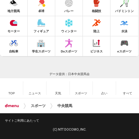
地方競馬
卓球
バレー
格闘技
バドミントン
モーター
フィギュア
ウィンター
陸上
水泳
自転車
学生スポーツ
Doスポーツ
ビジネス
eスポーツ
データ提供：日本中央競馬会
TOP
ニュース
天気
スポーツ
占い
すべて
スポーツ
中央競馬
サイトご利用にあたって
(C) NTT DOCOMO, INC.