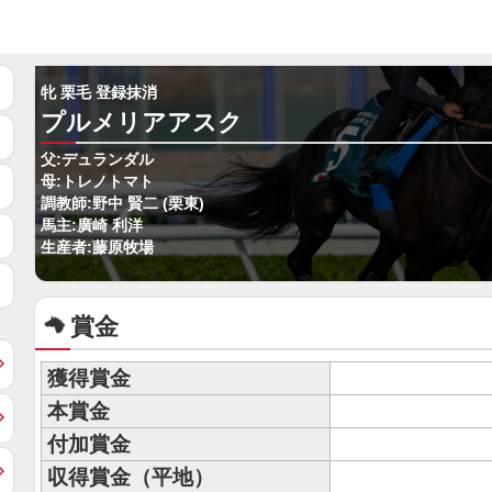
牝 栗毛 登録抹消
プルメリアアスク
父:デュランダル
母:トレノトマト
調教師:野中 賢二 (栗東)
馬主:廣崎 利洋
生産者:藤原牧場
賞金
獲得賞金
本賞金
付加賞金
収得賞金（平地）