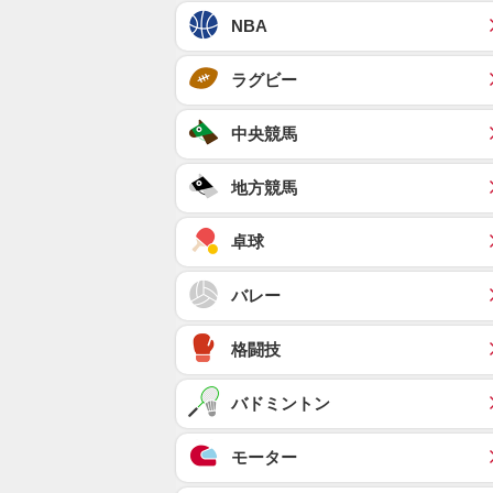
NBA
ラグビー
中央競馬
地方競馬
卓球
バレー
格闘技
バドミントン
モーター