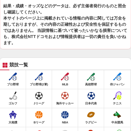
結果・成績・オッズなどのデータは、必ず主催者発行のものと照合
し確認してください。
本サイトのページ上に掲載されている情報の内容に関しては万全を
期しておりますが、その内容の正確性および安全性を保証するもの
ではありません。 当該情報に基づいて被ったいかなる損害について
も、株式会社NTTドコモおよび情報提供者は一切の責任を負いかね
ます。
競技一覧
プロ野球
プロ野球(2軍)
MLB
高校野球
侍ジャパン
ゴルフ
Jリーグ
海外サッカー
日本代表
テニス
大相撲
Bリーグ
NBA
ラグビー
中央競馬