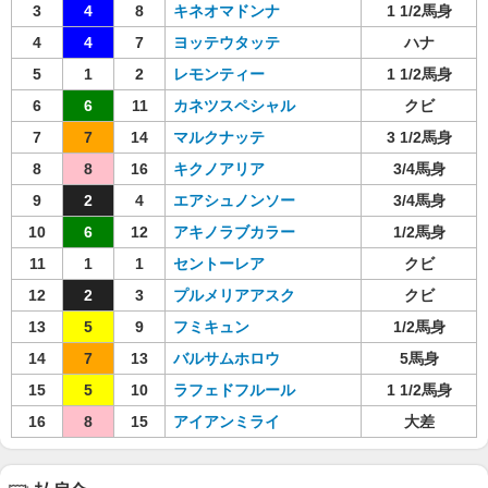
3
4
8
キネオマドンナ
1 1/2馬身
4
4
7
ヨッテウタッテ
ハナ
5
1
2
レモンティー
1 1/2馬身
6
6
11
カネツスペシャル
クビ
7
7
14
マルクナッテ
3 1/2馬身
8
8
16
キクノアリア
3/4馬身
9
2
4
エアシュノンソー
3/4馬身
10
6
12
アキノラブカラー
1/2馬身
11
1
1
セントーレア
クビ
12
2
3
プルメリアアスク
クビ
13
5
9
フミキュン
1/2馬身
14
7
13
バルサムホロウ
5馬身
15
5
10
ラフェドフルール
1 1/2馬身
16
8
15
アイアンミライ
大差