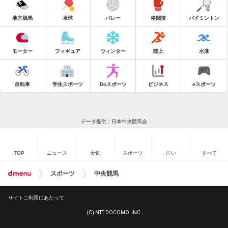
地方競馬
卓球
バレー
格闘技
バドミントン
モーター
フィギュア
ウィンター
陸上
水泳
自転車
学生スポーツ
Doスポーツ
ビジネス
eスポーツ
データ提供：日本中央競馬会
TOP
ニュース
天気
スポーツ
占い
すべて
スポーツ
中央競馬
サイトご利用にあたって
(C) NTT DOCOMO, INC.