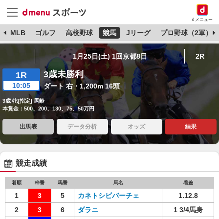
dメニュー
球
MLB
ゴルフ
高校野球
競馬
Jリーグ
プロ野球（2軍）
1月25日(土) 1回京都8日
2R
3歳未勝利
1R
10:05
ダート 右・1,200m 16頭
3歳 牝[指定] 馬齢
本賞金：500、200、130、75、50万円
出馬表
データ分析
オッズ
結果
競走成績
着順
枠番
馬番
馬名
着差
1
3
5
カネトシビバーチェ
1.12.8
2
3
6
ダラニ
1 3/4馬身