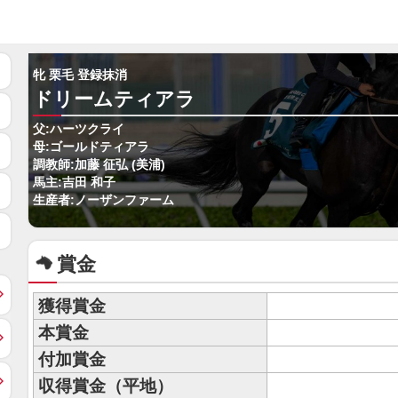
牝 栗毛 登録抹消
ドリームティアラ
父:ハーツクライ
母:ゴールドティアラ
調教師:加藤 征弘 (美浦)
馬主:吉田 和子
生産者:ノーザンファーム
賞金
獲得賞金
本賞金
付加賞金
収得賞金（平地）