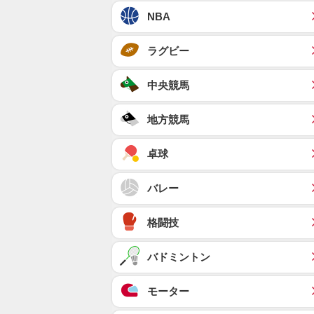
NBA
ラグビー
中央競馬
地方競馬
卓球
バレー
格闘技
バドミントン
モーター