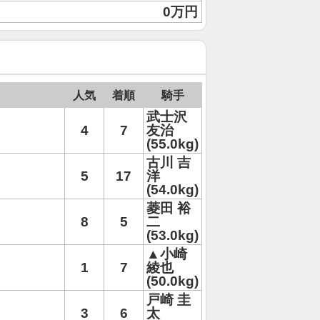
0万円
人気
着順
騎手
武士沢
4
7
友治
(55.0kg)
古川 吉
5
17
洋
(54.0kg)
菱田 裕
8
5
二
(53.0kg)
▲小崎
1
7
綾也
(50.0kg)
戸崎 圭
3
6
太