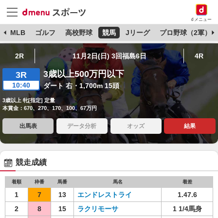
dメニュー
球
MLB
ゴルフ
高校野球
競馬
Jリーグ
プロ野球（2軍）
2R
11月2日(日) 3回福島6日
4R
3歳以上500万円以下
3R
10:40
ダート 右・1,700m 15頭
3歳以上 牝[指定] 定量
本賞金：670、270、170、100、67万円
出馬表
データ分析
オッズ
結果
競走成績
着順
枠番
馬番
馬名
着差
1
7
13
エンドレストライ
1.47.6
2
8
15
ラクリモーサ
1 1/4馬身