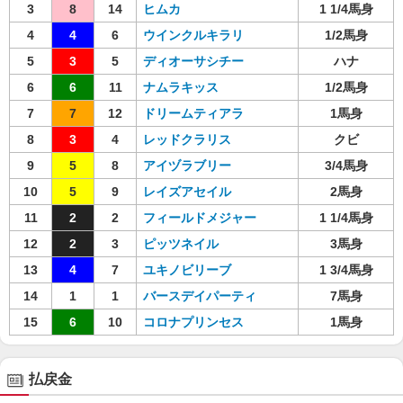
3
8
14
ヒムカ
1 1/4馬身
4
4
6
ウインクルキラリ
1/2馬身
5
3
5
ディオーサシチー
ハナ
6
6
11
ナムラキッス
1/2馬身
7
7
12
ドリームティアラ
1馬身
8
3
4
レッドクラリス
クビ
9
5
8
アイヅラブリー
3/4馬身
10
5
9
レイズアセイル
2馬身
11
2
2
フィールドメジャー
1 1/4馬身
12
2
3
ピッツネイル
3馬身
13
4
7
ユキノビリーブ
1 3/4馬身
14
1
1
バースデイパーティ
7馬身
15
6
10
コロナプリンセス
1馬身
払戻金