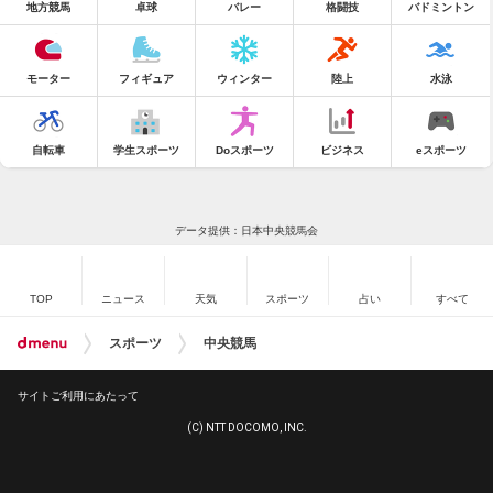
地方競馬
卓球
バレー
格闘技
バドミントン
モーター
フィギュア
ウィンター
陸上
水泳
自転車
学生スポーツ
Doスポーツ
ビジネス
eスポーツ
データ提供：日本中央競馬会
TOP
ニュース
天気
スポーツ
占い
すべて
スポーツ
中央競馬
サイトご利用にあたって
(C) NTT DOCOMO, INC.