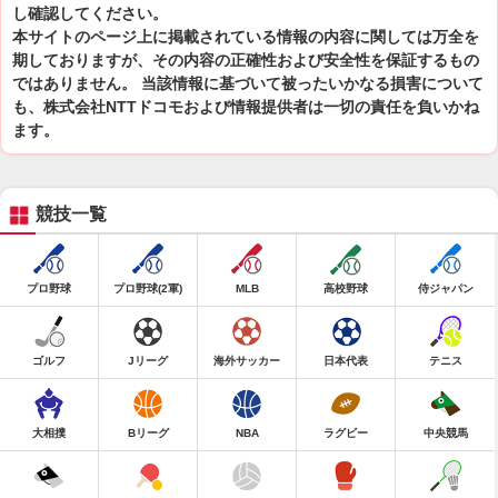
し確認してください。
本サイトのページ上に掲載されている情報の内容に関しては万全を
期しておりますが、その内容の正確性および安全性を保証するもの
ではありません。 当該情報に基づいて被ったいかなる損害について
も、株式会社NTTドコモおよび情報提供者は一切の責任を負いかね
ます。
競技一覧
プロ野球
プロ野球(2軍)
MLB
高校野球
侍ジャパン
ゴルフ
Jリーグ
海外サッカー
日本代表
テニス
大相撲
Bリーグ
NBA
ラグビー
中央競馬