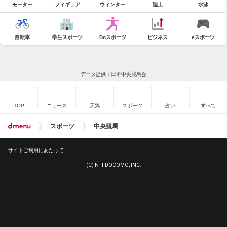
モーター
フィギュア
ウィンター
陸上
水泳
自転車
学生スポーツ
Doスポーツ
ビジネス
eスポーツ
データ提供：日本中央競馬会
TOP
ニュース
天気
スポーツ
占い
すべて
スポーツ
中央競馬
サイトご利用にあたって
(C) NTT DOCOMO, INC.