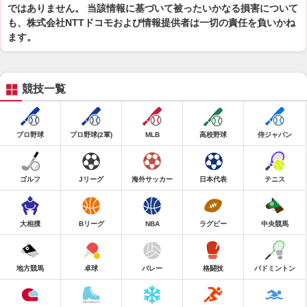
ではありません。 当該情報に基づいて被ったいかなる損害について
も、株式会社NTTドコモおよび情報提供者は一切の責任を負いかね
ます。
競技一覧
プロ野球
プロ野球(2軍)
MLB
高校野球
侍ジャパン
ゴルフ
Jリーグ
海外サッカー
日本代表
テニス
大相撲
Bリーグ
NBA
ラグビー
中央競馬
地方競馬
卓球
バレー
格闘技
バドミントン