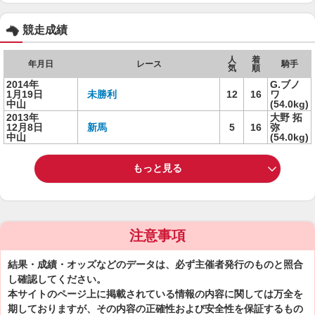
競走成績
人
着
年月日
レース
騎手
気
順
2014年
G.ブノ
1月19日
未勝利
12
16
ワ
中山
(54.0kg)
2013年
大野 拓
12月8日
新馬
5
16
弥
中山
(54.0kg)
もっと見る
注意事項
結果・成績・オッズなどのデータは、必ず主催者発行のものと照合
し確認してください。
本サイトのページ上に掲載されている情報の内容に関しては万全を
期しておりますが、その内容の正確性および安全性を保証するもの