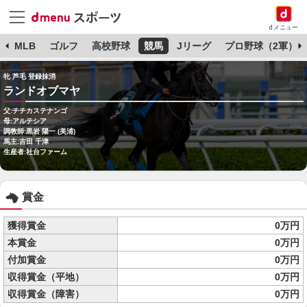
dメニュー
球
MLB
ゴルフ
高校野球
競馬
Jリーグ
プロ野球（2軍）
牝 芦毛 登録抹消
ランドオブマヤ
父:チチカステナンゴ
母:アルテシア
調教師:黒岩 陽一 (美浦)
馬主:吉田 千津
生産者:社台ファーム
賞金
獲得賞金
0万円
本賞金
0万円
付加賞金
0万円
収得賞金（平地）
0万円
収得賞金（障害）
0万円