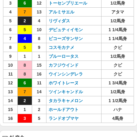
3
6
12
トーセンプリエール
1/2馬身
4
7
13
アルミサエル
アタマ
5
2
4
リヴィダス
1/2馬身
6
5
10
デピュティイモン
1 1/4馬身
7
4
8
ビコーズサンサン
1 1/4馬身
8
5
9
コスモカナメ
クビ
9
1
1
ブルーロータス
1/2馬身
10
8
15
カフジウインド
クビ
11
8
16
ウインシンデレラ
クビ
12
6
11
ホワイトレーヌ
1 3/4馬身
13
7
14
ツインキャンドル
1/2馬身
14
2
3
タカラキャメロン
1 1/2馬身
15
1
2
ホールドアウト
ハナ
16
3
5
ランドオブマヤ
4馬身