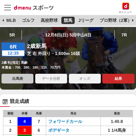
dメニュー
球
MLB
ゴルフ
高校野球
競馬
Jリーグ
プロ野球（2軍）
5R
12月8日(日) 5回中山4日
7R
2歳新馬
6R
12:35
芝 右 外回り・1,600m 16頭
2歳 牝[指定] 馬齢
本賞金：700、280、180、110、70万円
出馬表
データ分析
オッズ
結果
競走成績
着順
枠番
馬番
馬名
着差
1
4
7
フォワードカール
1.40.8
2
3
6
ボデギータ
1 1/4馬身