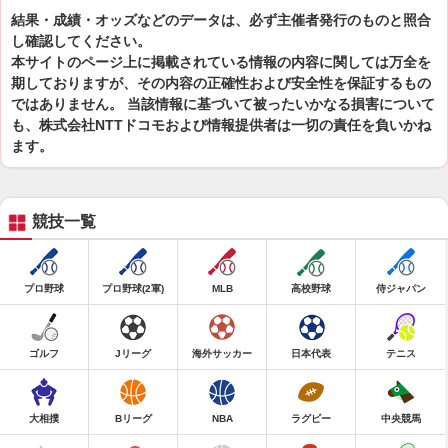
結果・成績・オッズなどのデータは、必ず主催者発行のものと照合
し確認してください。
本サイトのページ上に掲載されている情報の内容に関しては万全を
期しておりますが、その内容の正確性および安全性を保証するもの
ではありません。 当該情報に基づいて被ったいかなる損害について
も、株式会社NTTドコモおよび情報提供者は一切の責任を負いかね
ます。
競技一覧
プロ野球
プロ野球(2軍)
MLB
高校野球
侍ジャパン
ゴルフ
Jリーグ
海外サッカー
日本代表
テニス
大相撲
Bリーグ
NBA
ラグビー
中央競馬