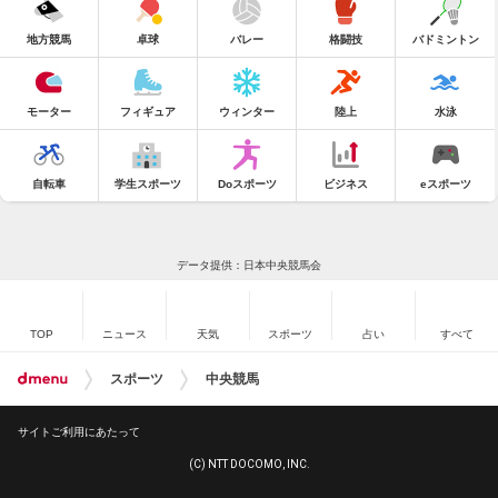
地方競馬
卓球
バレー
格闘技
バドミントン
モーター
フィギュア
ウィンター
陸上
水泳
自転車
学生スポーツ
Doスポーツ
ビジネス
eスポーツ
データ提供：日本中央競馬会
TOP
ニュース
天気
スポーツ
占い
すべて
スポーツ
中央競馬
サイトご利用にあたって
(C) NTT DOCOMO, INC.