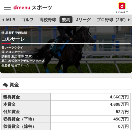
dメニュー
球
MLB
ゴルフ
高校野球
競馬
Jリーグ
プロ野球（2軍）
牡 黒鹿毛 登録抹消
コルサーレ
父:ハーツクライ
母:アロングザシー
調教師:池江 泰寿 (栗東)
馬主:株式会社 社台レースホース
生産者:社台ファーム
賞金
獲得賞金
4,660万円
本賞金
4,608万円
付加賞金
52万円
収得賞金（平地）
450万円
収得賞金（障害）
0万円