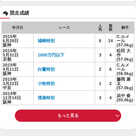
競走成績
人
着
年月日
レース
騎手
気
順
2015年
C.ルメ
6月28日
城崎特別
6
14
ール
阪神
(57.0kg)
2015年
松田 大
5月31日
1000万円以下
3
4
作
京都
(57.0kg)
2015年
C.ルメ
4月11日
白鷺特別
2
6
ール
阪神
(56.0kg)
2015年
藤岡 康
3月22日
小牧特別
1
2
太
中京
(57.0kg)
2014年
浜中 俊
12月14日
境港特別
3
4
(55.0kg)
阪神
もっと見る