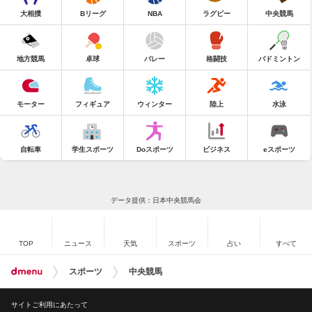
大相撲
Bリーグ
NBA
ラグビー
中央競馬
地方競馬
卓球
バレー
格闘技
バドミントン
モーター
フィギュア
ウィンター
陸上
水泳
自転車
学生スポーツ
Doスポーツ
ビジネス
eスポーツ
データ提供：日本中央競馬会
TOP
ニュース
天気
スポーツ
占い
すべて
スポーツ
中央競馬
サイトご利用にあたって