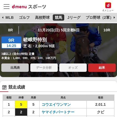
dメニュー
球
MLB
ゴルフ
高校野球
競馬
Jリーグ
プロ野球（2軍）
8R
11月23日(日) 5回京都6日
10R
嵯峨野特別
9R
14:25
芝 右・2,000m 9頭
3歳以上 (混合)(特指) 定量
本賞金：1,480、590、370、220、148万円
出馬表
データ分析
オッズ
結果
競走成績
着順
枠番
馬番
馬名
着差
1
5
5
コウエイワンマン
2.01.1
2
2
2
ヤマイチパートナー
クビ