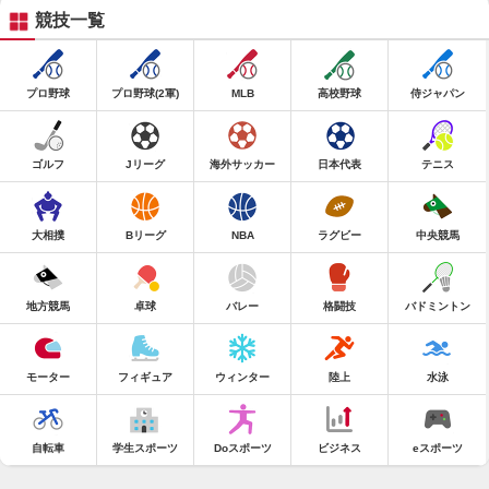
競技一覧
プロ野球
プロ野球(2軍)
MLB
高校野球
侍ジャパン
ゴルフ
Jリーグ
海外サッカー
日本代表
テニス
大相撲
Bリーグ
NBA
ラグビー
中央競馬
地方競馬
卓球
バレー
格闘技
バドミントン
モーター
フィギュア
ウィンター
陸上
水泳
自転車
学生スポーツ
Doスポーツ
ビジネス
eスポーツ