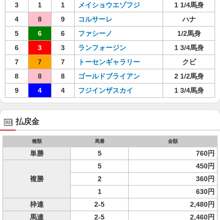
3
1
1
メイショウエゾフジ
1 1/4馬身
4
8
9
コルサーレ
ハナ
5
6
6
ファシーノ
1/2馬身
6
3
3
ランフォージン
1 3/4馬身
7
7
7
トーセンギャラリー
クビ
8
8
8
ゴールドブライアン
2 1/2馬身
9
4
4
フジインザスカイ
1 3/4馬身
払戻金
種類
馬番
金額
単勝
5
760円
5
450円
複勝
2
360円
1
630円
枠連
2-5
2,480円
馬連
2-5
2,460円