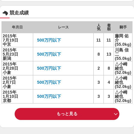
競走成績
人
着
年月日
レース
騎手
気
順
2015年
藤岡 佑
7月19日
500万円以下
11
11
介
中京
(55.0kg)
2015年
川島 信
5月23日
500万円以下
8
13
二
新潟
(55.0kg)
2015年
△小崎
2月28日
500万円以下
2
8
綾也
小倉
(52.0kg)
2015年
△小崎
2月7日
500万円以下
3
4
綾也
小倉
(52.0kg)
2015年
△小崎
1月10日
500万円以下
3
3
綾也
京都
(52.0kg)
もっと見る