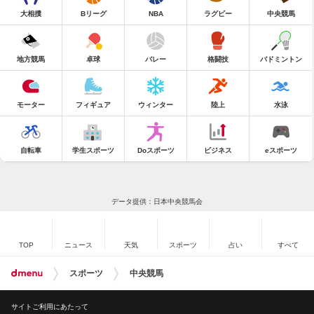
大相撲
Bリーグ
NBA
ラグビー
中央競馬
地方競馬
卓球
バレー
格闘技
バドミントン
モーター
フィギュア
ウィンター
陸上
水泳
自転車
学生スポーツ
Doスポーツ
ビジネス
eスポーツ
データ提供：日本中央競馬会
TOP
ニュース
天気
スポーツ
占い
すべて
スポーツ
中央競馬
サイトご利用にあたって