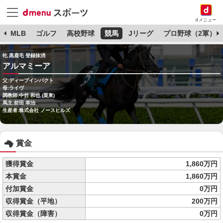
dメニュー
球
MLB
ゴルフ
高校野球
競馬
Jリーグ
プロ野球（2軍）
牝 黒鹿毛 登録抹消
アルマミーア
父:ディープインパクト
母:ライヴ
調教師:中竹 和也 (栗東)
馬主:前田 幸治
生産者:株式会社 ノースヒルズ
賞金
獲得賞金
1,860万円
本賞金
1,860万円
付加賞金
0万円
収得賞金（平地）
200万円
収得賞金（障害）
0万円