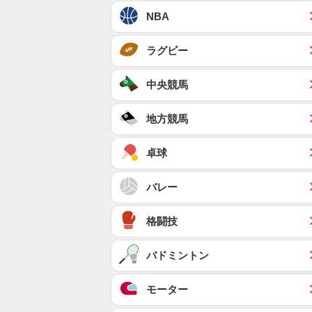
NBA
ラグビー
中央競馬
地方競馬
卓球
バレー
格闘技
バドミントン
モーター