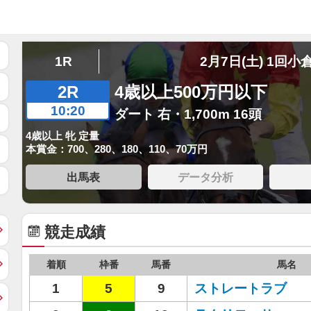
1R
2月7日(土) 1回小
2R
4歳以上500万円以下
10:20
ダート 右・1,700m 16頭
4歳以上 牝 定量
本賞金：700、280、180、110、70万円
出馬表
データ分析
競走成績
着順
枠番
馬番
馬名
1
5
9
ストレートラブ