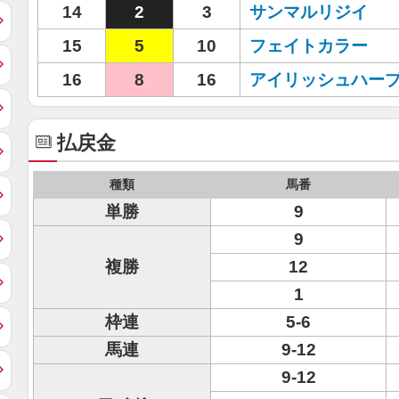
14
2
3
サンマルリジイ
15
5
10
フェイトカラー
16
8
16
アイリッシュハー
払戻金
種類
馬番
単勝
9
9
複勝
12
1
枠連
5-6
馬連
9-12
9-12