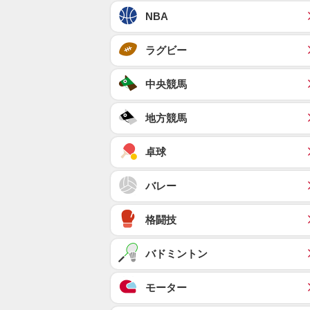
NBA
ラグビー
中央競馬
地方競馬
卓球
バレー
格闘技
バドミントン
モーター