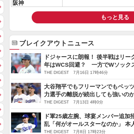
阪神
もっと見る
ブレイクアウトニュース
ドジャースに朗報！ 後半戦はリー
年はWCS回避？ 一方でWソック
さ”で首位転落の可能性…
THE DIGEST 7月16日 17時46分
大谷翔平でもフリーマンでもベッ
力選手の離脱が続出しても強いのか？
メディア紹介
THE DIGEST 7月13日 4時0分
ド軍25歳左腕、球宴メンバー追加
乱「何がオールスターなのか」 本
志に火がついた」
THE DIGEST 7月8日 17時23分