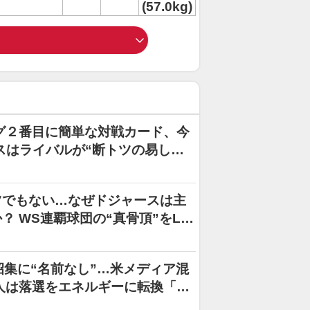
(57.0kg)
グ２番目に簡単な対戦カード、今
スはライバルが“断トツの易し
ツでもない…なぜドジャースは主
 WS連覇球団の“真骨頂”をLA
招集に“名前なし”…米メディア混
人は落選をエネルギーに転換「闘