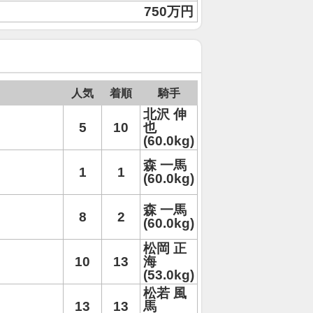
750万円
人気
着順
騎手
北沢 伸
5
10
也
(60.0kg)
森 一馬
1
1
(60.0kg)
森 一馬
8
2
(60.0kg)
松岡 正
10
13
海
(53.0kg)
松若 風
13
13
馬