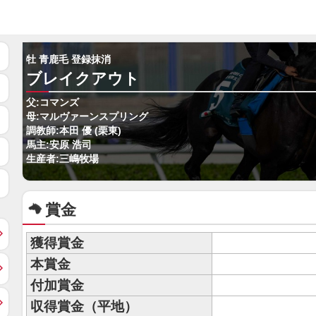
牡 青鹿毛 登録抹消
ブレイクアウト
父:コマンズ
母:マルヴァーンスプリング
調教師:本田 優 (栗東)
馬主:安原 浩司
生産者:三嶋牧場
賞金
獲得賞金
本賞金
付加賞金
収得賞金（平地）