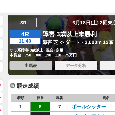
3R
6月18日(土) 3回東
4R
障害 3歳以上未勝利
11:40
障害 芝 -> ダート・3,000m 12頭
サラ系障害 3歳以上 (混合) 定量
本賞金：750、300、190、110、75万円
出馬表
データ分析
競走成績
着順
枠番
馬番
馬名
1
6
7
ポールシッター