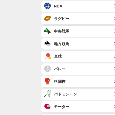
NBA
ラグビー
中央競馬
地方競馬
卓球
バレー
格闘技
バドミントン
モーター