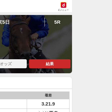
dメニュー
京5日
5R
オッズ
結果
着差
3.21.9