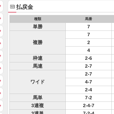
払戻金
種類
馬番
単勝
7
7
複勝
2
4
枠連
2-6
馬連
2-7
2-7
ワイド
4-7
2-4
馬単
7-2
3連複
2-4-7
3連単
7-2-4