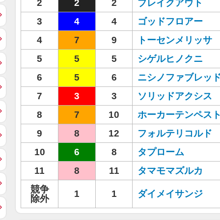
2
2
2
ブレイクアウト
3
4
4
ゴッドフロアー
4
7
9
トーセンメリッサ
5
5
5
シゲルヒノクニ
6
5
6
ニシノファブレッ
7
3
3
ソリッドアクシス
8
7
10
ホーカーテンペス
9
8
12
フォルテリコルド
10
6
8
タプローム
11
8
11
タマモマズルカ
競争
1
1
ダイメイサンジ
除外