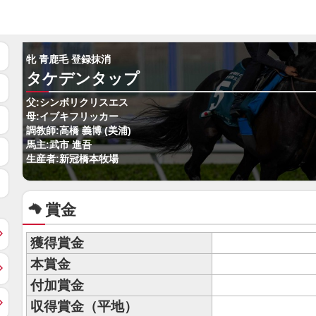
牝 青鹿毛 登録抹消
タケデンタップ
父:シンボリクリスエス
母:イブキフリッカー
調教師:高橋 義博 (美浦)
馬主:武市 進吾
生産者:新冠橋本牧場
賞金
獲得賞金
本賞金
付加賞金
収得賞金（平地）