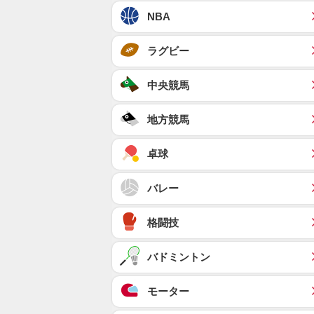
NBA
ラグビー
中央競馬
地方競馬
卓球
バレー
格闘技
バドミントン
モーター