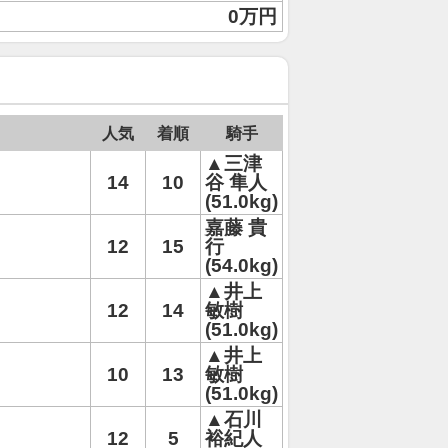
0万円
人気
着順
騎手
▲三津
14
10
谷 隼人
(51.0kg)
嘉藤 貴
12
15
行
(54.0kg)
▲井上
12
14
敏樹
(51.0kg)
▲井上
10
13
敏樹
(51.0kg)
▲石川
12
5
裕紀人