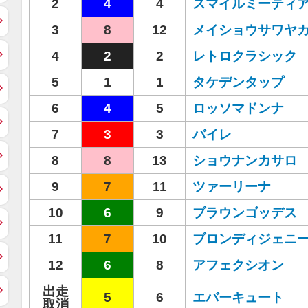
2
4
4
スマイルミーティ
3
8
12
メイショウサワヤ
4
2
2
レトロクラシック
5
1
1
タケデンタップ
6
4
5
ロッソマドンナ
7
3
3
バイレ
8
8
13
ショウナンカサロ
9
7
11
ツァーリーナ
10
6
9
ブラウンゴッデス
11
7
10
ブロンディジェニ
12
6
8
アフェクシオン
出走
5
6
エバーキュート
取消