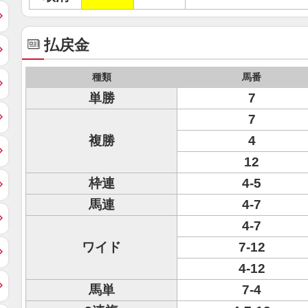
払戻金
種類
馬番
単勝
7
7
複勝
4
12
枠連
4-5
馬連
4-7
4-7
ワイド
7-12
4-12
馬単
7-4