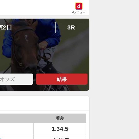
dメニュー
京2日
3R
オッズ
結果
着差
1.34.5