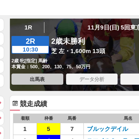
1R
11月9日(日) 5回東
2R
2歳未勝利
10:30
芝 左・1,600m 13頭
2歳 牝[指定] 馬齢
本賞金：500、200、130、75、50万円
出馬表
データ分析
競走成績
着順
枠番
馬番
馬名
1
5
7
ブルックデイル