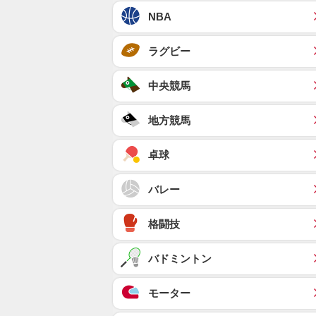
NBA
ラグビー
中央競馬
地方競馬
卓球
バレー
格闘技
バドミントン
モーター