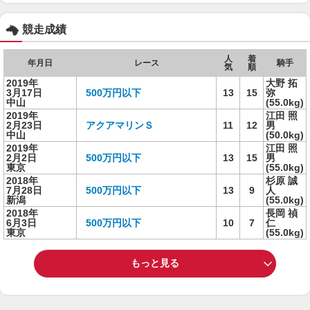
競走成績
人
着
年月日
レース
騎手
気
順
2019年
大野 拓
3月17日
500万円以下
13
15
弥
中山
(55.0kg)
2019年
江田 照
2月23日
アクアマリンＳ
11
12
男
中山
(50.0kg)
2019年
江田 照
2月2日
500万円以下
13
15
男
東京
(55.0kg)
2018年
杉原 誠
7月28日
500万円以下
13
9
人
新潟
(55.0kg)
2018年
長岡 禎
6月3日
500万円以下
10
7
仁
東京
(55.0kg)
もっと見る