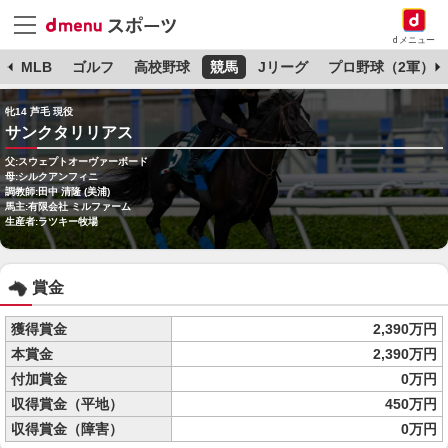
dメニュー
球
MLB
ゴルフ
高校野球
競馬
Jリーグ
プロ野球（2軍）
牝14 芦毛 現役
サンクタリリアス
父:スウェプトオーヴァーボード
母:シルクアンフィニ
調教師:田中 清隆 (美浦)
馬主:有限会社 ミルファーム
生産者:ラツキー牧場
賞金
獲得賞金
2,390万円
本賞金
2,390万円
付加賞金
0万円
収得賞金（平地）
450万円
収得賞金（障害）
0万円