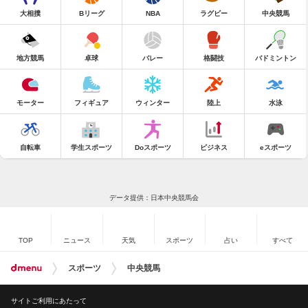
大相撲
Bリーグ
NBA
ラグビー
中央競馬
地方競馬
卓球
バレー
格闘技
バドミントン
モーター
フィギュア
ウィンター
陸上
水泳
自転車
学生スポーツ
Doスポーツ
ビジネス
eスポーツ
データ提供：日本中央競馬会
TOP
ニュース
天気
スポーツ
占い
すべて
スポーツ
中央競馬
サイトご利用にあたって