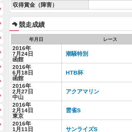
収得賞金（障害）
競走成績
年月日
レース
2016年
7月24日
潮騒特別
函館
2016年
6月18日
HTB杯
函館
2016年
2月27日
アクアマリン
中山
2016年
2月14日
雲雀S
東京
2016年
1月11日
サンライズS