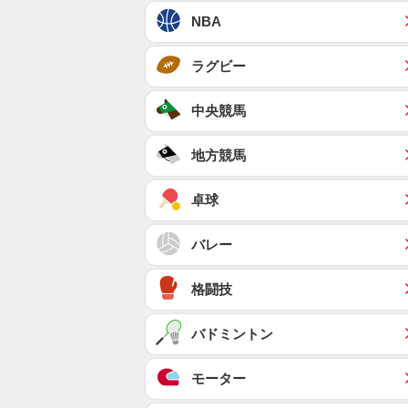
NBA
ラグビー
中央競馬
地方競馬
卓球
バレー
格闘技
バドミントン
モーター