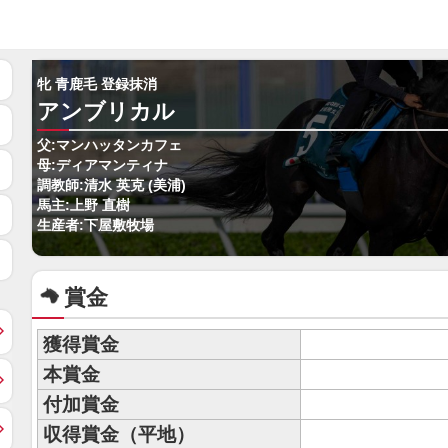
牝 青鹿毛 登録抹消
アンブリカル
父:マンハッタンカフェ
母:ディアマンティナ
調教師:清水 英克 (美浦)
馬主:上野 直樹
生産者:下屋敷牧場
賞金
獲得賞金
本賞金
付加賞金
収得賞金（平地）