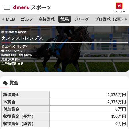
dメニュー
球
MLB
ゴルフ
高校野球
競馬
Jリーグ
プロ野球（2軍）
牡 黒鹿毛 登録抹消
カスクストレングス
父:エイシンサンディ
母:イシノショウジ
調教師:田中 清隆 (美浦)
馬主:芹澤 精一
生産者:棚川 光男
賞金
獲得賞金
2,375万円
本賞金
2,375万円
付加賞金
0万円
収得賞金（平地）
450万円
収得賞金（障害）
0万円