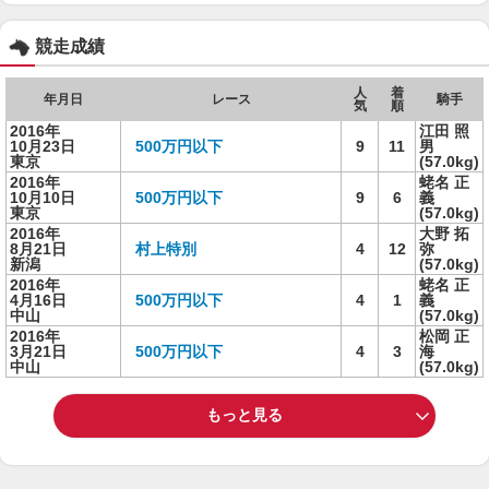
競走成績
人
着
年月日
レース
騎手
気
順
2016年
江田 照
10月23日
500万円以下
9
11
男
東京
(57.0kg)
2016年
蛯名 正
10月10日
500万円以下
9
6
義
東京
(57.0kg)
2016年
大野 拓
8月21日
村上特別
4
12
弥
新潟
(57.0kg)
2016年
蛯名 正
4月16日
500万円以下
4
1
義
中山
(57.0kg)
2016年
松岡 正
3月21日
500万円以下
4
3
海
中山
(57.0kg)
もっと見る