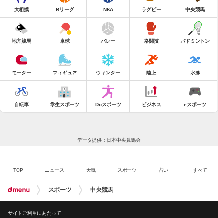
大相撲
Bリーグ
NBA
ラグビー
中央競馬
地方競馬
卓球
バレー
格闘技
バドミントン
モーター
フィギュア
ウィンター
陸上
水泳
自転車
学生スポーツ
Doスポーツ
ビジネス
eスポーツ
データ提供：日本中央競馬会
TOP
ニュース
天気
スポーツ
占い
すべて
スポーツ
中央競馬
サイトご利用にあたって