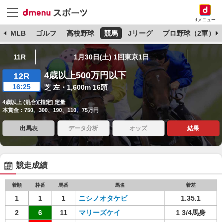
dメニュー
球
MLB
ゴルフ
高校野球
競馬
Jリーグ
プロ野球（2軍）
11R
1月30日(土) 1回東京1日
4歳以上500万円以下
12R
16:25
芝 左・1,600m 16頭
4歳以上 (混合)[指定] 定量
本賞金：750、300、190、110、75万円
出馬表
データ分析
オッズ
結果
競走成績
着順
枠番
馬番
馬名
着差
1
1
1
ニシノオタケビ
1.35.1
2
6
11
マリーズケイ
1 3/4馬身