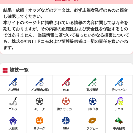
結果・成績・オッズなどのデータは、必ず主催者発行のものと照合
し確認してください。
本サイトのページ上に掲載されている情報の内容に関しては万全を
期しておりますが、その内容の正確性および安全性を保証するもの
ではありません。 当該情報に基づいて被ったいかなる損害について
も、株式会社NTTドコモおよび情報提供者は一切の責任を負いかね
ます。
競技一覧
プロ野球
プロ野球(2軍)
MLB
高校野球
侍ジャパン
ゴルフ
Jリーグ
海外サッカー
日本代表
テニス
大相撲
Bリーグ
NBA
ラグビー
中央競馬