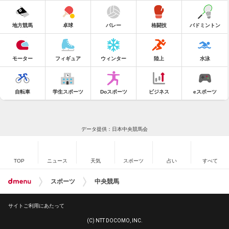
地方競馬
卓球
バレー
格闘技
バドミントン
モーター
フィギュア
ウィンター
陸上
水泳
自転車
学生スポーツ
Doスポーツ
ビジネス
eスポーツ
データ提供：日本中央競馬会
TOP
ニュース
天気
スポーツ
占い
すべて
スポーツ
中央競馬
サイトご利用にあたって
(C) NTT DOCOMO, INC.