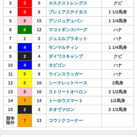
3
3
5
カスクストレングス
クビ
4
3
6
プレミアステイタス
1 1/2馬身
5
8
15
アンジュデュバン
1 1/4馬身
6
6
12
マコトギンスバーグ
ハナ
7
1
2
ジュエルプラネット
ハナ
8
4
7
サンマルティン
1 1/4馬身
9
2
4
ダイワスキャンプ
クビ
10
4
8
タピゴン
ハナ
11
5
9
ウインスラッガー
ハナ
12
5
10
シークレットベース
2馬身
13
8
16
ストリートオベロン
2 1/2馬身
14
7
14
トーホウスマート
1/2馬身
15
2
3
ネオヴァロン
2 1/2馬身
競争
7
13
コウソクコーナー
除外