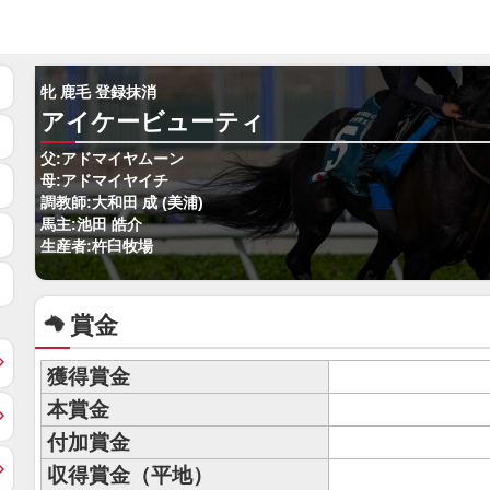
牝 鹿毛 登録抹消
アイケービューティ
父:アドマイヤムーン
母:アドマイヤイチ
調教師:大和田 成 (美浦)
馬主:池田 皓介
生産者:杵臼牧場
賞金
獲得賞金
本賞金
付加賞金
収得賞金（平地）