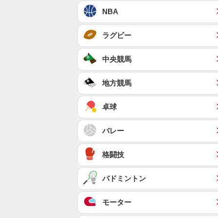
NBA
ラグビー
中央競馬
地方競馬
卓球
バレー
格闘技
バドミントン
モーター