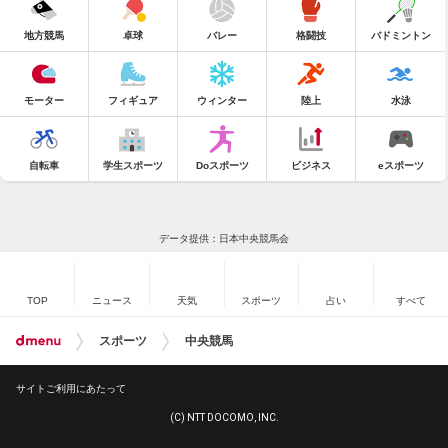
地方競馬
卓球
バレー
格闘技
バドミントン
モーター
フィギュア
ウィンター
陸上
水泳
自転車
学生スポーツ
Doスポーツ
ビジネス
eスポーツ
データ提供：日本中央競馬会
TOP
ニュース
天気
スポーツ
占い
すべて
スポーツ
中央競馬
サイトご利用にあたって
(C) NTT DOCOMO, INC.