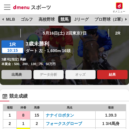
dメニュー
球
MLB
ゴルフ
高校野球
競馬
Jリーグ
プロ野球（2軍）
5月16日(土) 2回東京7日
2R
3歳未勝利
1R
10:15
ダート 左・1,600m 16頭
3歳 牝[指定] 馬齢
本賞金：500、200、130、75、50万円
出馬表
データ分析
オッズ
結果
競走成績
着順
枠番
馬番
馬名
着差
1
8
15
ナナイロボタン
1.39.3
2
1
2
フォークスグローブ
1 3/4馬身