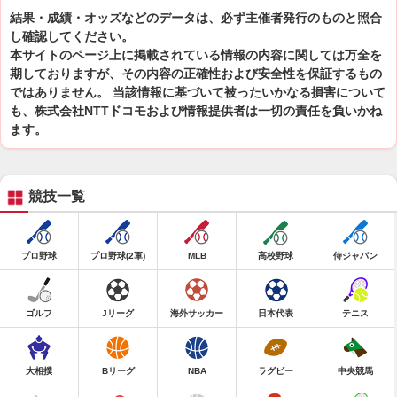
結果・成績・オッズなどのデータは、必ず主催者発行のものと照合
し確認してください。
本サイトのページ上に掲載されている情報の内容に関しては万全を
期しておりますが、その内容の正確性および安全性を保証するもの
ではありません。 当該情報に基づいて被ったいかなる損害について
も、株式会社NTTドコモおよび情報提供者は一切の責任を負いかね
ます。
競技一覧
プロ野球
プロ野球(2軍)
MLB
高校野球
侍ジャパン
ゴルフ
Jリーグ
海外サッカー
日本代表
テニス
大相撲
Bリーグ
NBA
ラグビー
中央競馬