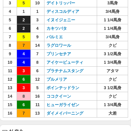
3
5
10
デイトリッパー
3馬身
4
1
1
ディスコルディア
3/4馬身
5
2
3
イヌイジェニー
1 1/4馬身
6
2
4
カキツバタ
1 1/4馬身
7
5
9
パルミエ
3/4馬身
8
7
14
ラグロワール
クビ
9
4
7
プリンセチア
3 1/2馬身
10
4
8
アイケービューティ
1 3/4馬身
11
3
6
プラチナムスタング
アタマ
12
6
12
プルメリア
クビ
13
3
5
ポインテッドラン
3 1/2馬身
14
8
16
ココクイーン
クビ
15
6
11
ヒューガライゼン
1 3/4馬身
16
7
13
ダイメイバーニング
大差