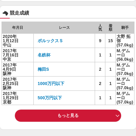
競走成績
人
着
年月日
レース
騎手
気
順
2020年
大野 拓
1月12日
ポルックスＳ
9
15
弥
中山
(57.0kg)
2017年
M.デム
7月16日
名鉄杯
1
1
ーロ
中京
(56.0kg)
2017年
M.デム
4月9日
梅田S
2
1
ーロ
阪神
(57.0kg)
2017年
M.デム
2月25日
1000万円以下
2
1
ーロ
阪神
(57.0kg)
2017年
M.デム
1月29日
500万円以下
1
1
ーロ
京都
(57.0kg)
もっと見る