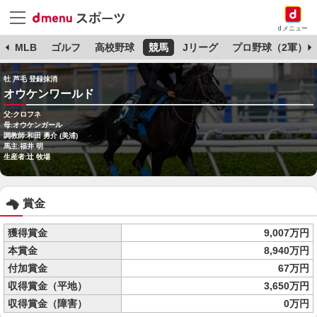
dメニュー
球
MLB
ゴルフ
高校野球
競馬
Jリーグ
プロ野球（2軍）
牡 芦毛 登録抹消
オウケンワールド
父:クロフネ
母:オウケンガール
調教師:和田 勇介 (美浦)
馬主:福井 明
生産者:辻 牧場
賞金
獲得賞金
9,007万円
本賞金
8,940万円
付加賞金
67万円
収得賞金（平地）
3,650万円
収得賞金（障害）
0万円