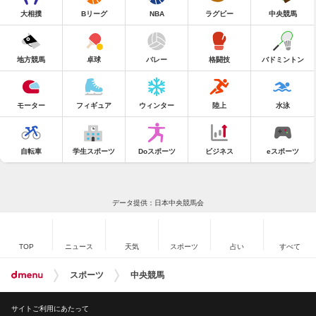
大相撲
Bリーグ
NBA
ラグビー
中央競馬
地方競馬
卓球
バレー
格闘技
バドミントン
モーター
フィギュア
ウィンター
陸上
水泳
自転車
学生スポーツ
Doスポーツ
ビジネス
eスポーツ
データ提供：日本中央競馬会
TOP
ニュース
天気
スポーツ
占い
すべて
スポーツ
中央競馬
サイトご利用にあたって