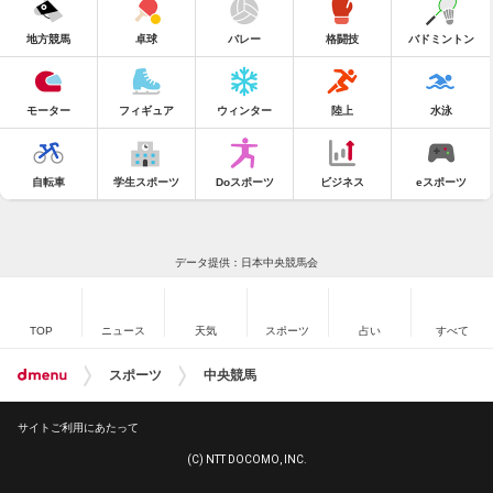
地方競馬
卓球
バレー
格闘技
バドミントン
モーター
フィギュア
ウィンター
陸上
水泳
自転車
学生スポーツ
Doスポーツ
ビジネス
eスポーツ
データ提供：日本中央競馬会
TOP
ニュース
天気
スポーツ
占い
すべて
スポーツ
中央競馬
サイトご利用にあたって
(C) NTT DOCOMO, INC.