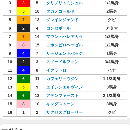
3
3
5
クリノリトミシュル
1/2馬身
4
5
10
タガノゴールド
2馬身
5
7
13
グレイレジェンド
クビ
6
2
4
コンセギール
アタマ
7
7
14
マウントハレアカラ
1/2馬身
8
8
15
ニホンピロヘーゼル
1/2馬身
9
4
7
サージェントバッジ
1馬身
10
2
3
スノードルフィン
3/4馬身
11
4
8
イクラトロ
ハナ
12
6
11
カフェリュウジン
1 1/2馬身
13
5
9
エイシンエルヴィン
3馬身
14
6
12
アテンファースト
2 1/2馬身
15
8
16
キングストーン
3馬身
16
1
2
サクセスグローリー
クビ