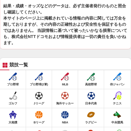
結果・成績・オッズなどのデータは、必ず主催者発行のものと照合
し確認してください。
本サイトのページ上に掲載されている情報の内容に関しては万全を
期しておりますが、その内容の正確性および安全性を保証するもの
ではありません。 当該情報に基づいて被ったいかなる損害について
も、株式会社NTTドコモおよび情報提供者は一切の責任を負いかね
ます。
競技一覧
プロ野球
プロ野球(2軍)
MLB
高校野球
侍ジャパン
ゴルフ
Jリーグ
海外サッカー
日本代表
テニス
大相撲
Bリーグ
NBA
ラグビー
中央競馬