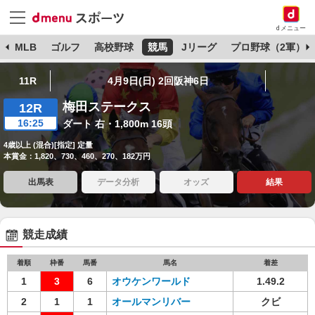
dメニュー
球
MLB
ゴルフ
高校野球
競馬
Jリーグ
プロ野球（2軍）
11R
4月9日(日) 2回阪神6日
梅田ステークス
12R
16:25
ダート 右・1,800m 16頭
4歳以上 (混合)[指定] 定量
本賞金：1,820、730、460、270、182万円
出馬表
データ分析
オッズ
結果
競走成績
着順
枠番
馬番
馬名
着差
1
3
6
オウケンワールド
1.49.2
2
1
1
オールマンリバー
クビ