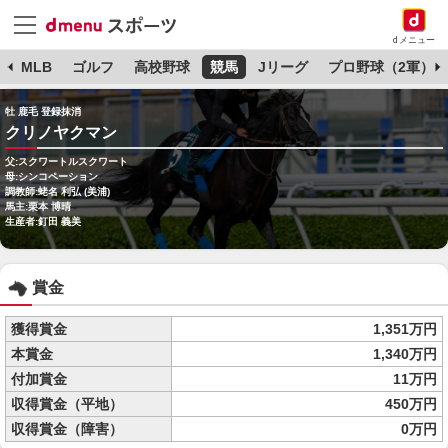
dメニュー
球
MLB
ゴルフ
高校野球
競馬
Jリーグ
プロ野球（2軍）
牡 鹿毛 登録抹消
クリノヤクマン
父:スクワートルスクワート
母:シンコペーション
調教師:蛯名 利弘 (美浦)
馬主:栗本 博晴
生産者:釘田 義美
賞金
獲得賞金
1,351万円
本賞金
1,340万円
付加賞金
11万円
収得賞金（平地）
450万円
収得賞金（障害）
0万円