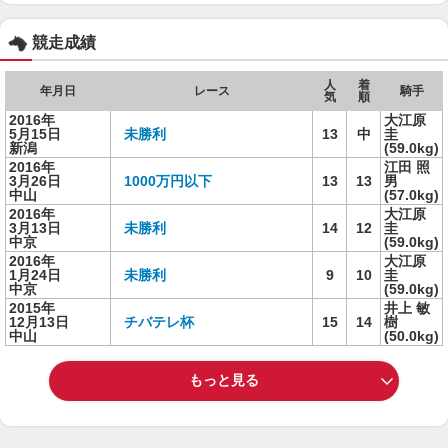
競走成績
人
着
年月日
レース
騎手
気
順
2016年
大江原
5月15日
未勝利
13
中
圭
新潟
(59.0kg)
2016年
江田 照
3月26日
1000万円以下
13
13
男
中山
(57.0kg)
2016年
大江原
3月13日
未勝利
14
12
圭
中京
(59.0kg)
2016年
大江原
1月24日
未勝利
9
10
圭
中京
(59.0kg)
2015年
井上 敏
12月13日
チバテレ杯
15
14
樹
中山
(50.0kg)
もっと見る