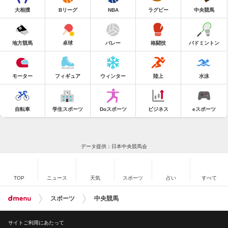
大相撲
Bリーグ
NBA
ラグビー
中央競馬
地方競馬
卓球
バレー
格闘技
バドミントン
モーター
フィギュア
ウィンター
陸上
水泳
自転車
学生スポーツ
Doスポーツ
ビジネス
eスポーツ
データ提供：日本中央競馬会
TOP
ニュース
天気
スポーツ
占い
すべて
スポーツ
中央競馬
サイトご利用にあたって