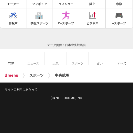
モーター
フィギュア
ウィンター
陸上
水泳
自転車
学生スポーツ
Doスポーツ
ビジネス
eスポーツ
データ提供：日本中央競馬会
TOP
ニュース
天気
スポーツ
占い
すべて
スポーツ
中央競馬
サイトご利用にあたって
(C) NTT DOCOMO, INC.