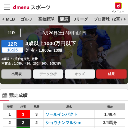
dメニュー
球
MLB
ゴルフ
高校野球
競馬
Jリーグ
プロ野球（2軍）
11R
3月26日(土) 3回中山1日
4歳以上1000万円以下
12R
16:25
芝 右・1,800m 13頭
4歳以上 (混合)[指定] 定量
本賞金：1,050、420、260、160、105万円
出馬表
データ分析
オッズ
結果
競走成績
着順
枠番
馬番
馬名
着差
1
3
3
ソールインパクト
1.48.4
2
2
2
ショウナンマルシェ
3/4馬身