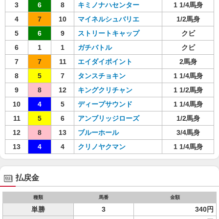
3
6
8
キミノナハセンター
1 1/4馬身
4
7
10
マイネルシュバリエ
1/2馬身
5
6
9
ストリートキャップ
クビ
6
1
1
ガチバトル
クビ
7
7
11
エイダイポイント
2馬身
8
5
7
タンスチョキン
1 1/4馬身
9
8
12
キングクリチャン
1 1/2馬身
10
4
5
ディープサウンド
1 1/4馬身
11
5
6
アンブリッジローズ
1/2馬身
12
8
13
ブルーホール
3/4馬身
13
4
4
クリノヤクマン
1 1/4馬身
払戻金
種類
馬番
金額
単勝
3
340円