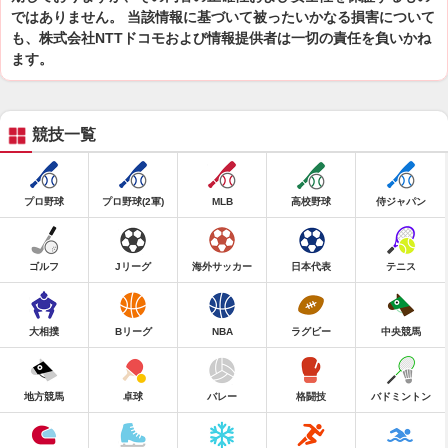
ではありません。 当該情報に基づいて被ったいかなる損害について
も、株式会社NTTドコモおよび情報提供者は一切の責任を負いかね
ます。
競技一覧
プロ野球
プロ野球(2軍)
MLB
高校野球
侍ジャパン
ゴルフ
Jリーグ
海外サッカー
日本代表
テニス
大相撲
Bリーグ
NBA
ラグビー
中央競馬
地方競馬
卓球
バレー
格闘技
バドミントン