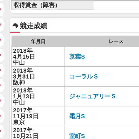
収得賞金（障害）
競走成績
年月日
レース
2018年
4月15日
京葉S
中山
2018年
3月31日
コーラルＳ
阪神
2018年
1月13日
ジャニュアリーＳ
中山
2017年
11月19日
霜月S
東京
2017年
10月21日
室町S