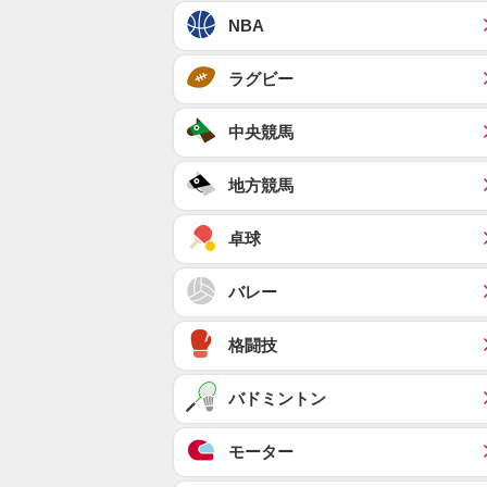
NBA
ラグビー
中央競馬
地方競馬
卓球
バレー
格闘技
バドミントン
モーター