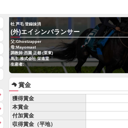
牡 芦毛 登録抹消
(外)エイシンバランサー
父:Ghostzapper
母:Mayomast
調教師:西園 正都 (栗東)
馬主:株式会社 栄進堂
生産者:
賞金
獲得賞金
本賞金
付加賞金
収得賞金（平地）