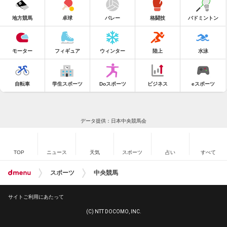
地方競馬
卓球
バレー
格闘技
バドミントン
モーター
フィギュア
ウィンター
陸上
水泳
自転車
学生スポーツ
Doスポーツ
ビジネス
eスポーツ
データ提供：日本中央競馬会
TOP
ニュース
天気
スポーツ
占い
すべて
スポーツ
中央競馬
サイトご利用にあたって
(C) NTT DOCOMO, INC.