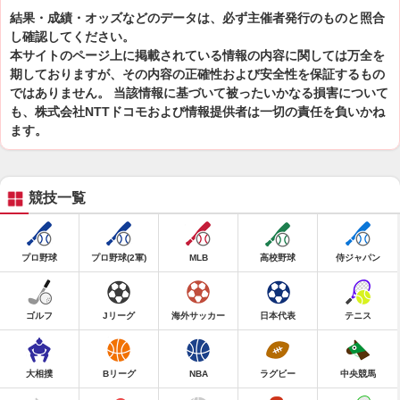
結果・成績・オッズなどのデータは、必ず主催者発行のものと照合
し確認してください。
本サイトのページ上に掲載されている情報の内容に関しては万全を
期しておりますが、その内容の正確性および安全性を保証するもの
ではありません。 当該情報に基づいて被ったいかなる損害について
も、株式会社NTTドコモおよび情報提供者は一切の責任を負いかね
ます。
競技一覧
プロ野球
プロ野球(2軍)
MLB
高校野球
侍ジャパン
ゴルフ
Jリーグ
海外サッカー
日本代表
テニス
大相撲
Bリーグ
NBA
ラグビー
中央競馬