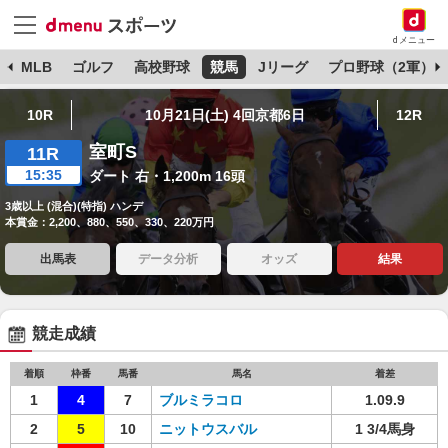
dメニュー
球
MLB
ゴルフ
高校野球
競馬
Jリーグ
プロ野球（2軍）
10R
10月21日(土) 4回京都6日
12R
室町S
11R
15:35
ダート 右・1,200m 16頭
3歳以上 (混合)(特指) ハンデ
本賞金：2,200、880、550、330、220万円
出馬表
データ分析
オッズ
結果
競走成績
着順
枠番
馬番
馬名
着差
1
4
7
ブルミラコロ
1.09.9
2
5
10
ニットウスバル
1 3/4馬身