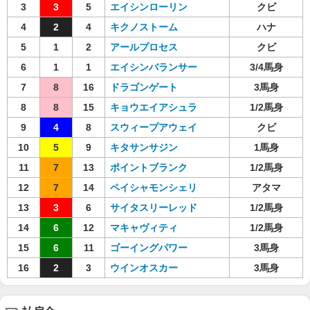
3
3
5
エイシンローリン
クビ
4
2
4
キクノストーム
ハナ
5
1
2
アールプロセス
クビ
6
1
1
エイシンバランサー
3/4馬身
7
8
16
ドラゴンゲート
3馬身
8
8
15
キョウエイアシュラ
1/2馬身
9
4
8
スウィープアウェイ
クビ
10
5
9
キタサンサジン
1馬身
11
7
13
ポイントブランク
1/2馬身
12
7
14
ペイシャモンシェリ
アタマ
13
3
6
サイタスリーレッド
1/2馬身
14
6
12
マキャヴィティ
1/2馬身
15
6
11
ゴーイングパワー
3馬身
16
2
3
ウインオスカー
3馬身