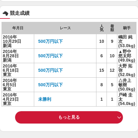
競走成績
人
着
年月日
レース
騎手
気
順
2016年
嶋田 純
10月29日
500万円以下
10
9
次
新潟
(53.0kg)
2016年
▲野中
8月28日
500万円以下
6
10
悠太郎
新潟
(49.0kg)
2016年
大野 拓
6月18日
500万円以下
15
12
弥
東京
(52.0kg)
2016年
△井上
6月5日
500万円以下
8
5
敏樹
東京
(50.0kg)
2016年
戸崎 圭
4月23日
未勝利
1
1
太
東京
(54.0kg)
もっと見る