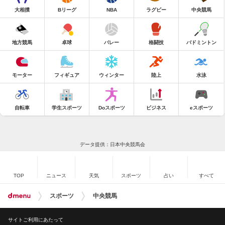
大相撲
Bリーグ
NBA
ラグビー
中央競馬
地方競馬
卓球
バレー
格闘技
バドミントン
モーター
フィギュア
ウィンター
陸上
水泳
自転車
学生スポーツ
Doスポーツ
ビジネス
eスポーツ
データ提供：日本中央競馬会
TOP
ニュース
天気
スポーツ
占い
すべて
スポーツ
中央競馬
サイトご利用にあたって