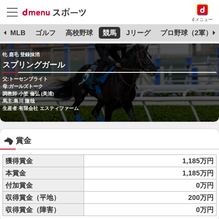
dメニュー
球
MLB
ゴルフ
高校野球
競馬
Jリーグ
プロ野球（2軍）
牝 鹿毛 登録抹消
スプリングガール
父:トーセンブライト
母:ガールズトーク
調教師:小笠 倫弘 (美浦)
馬主:島川 隆哉
生産者:有限会社 エスティファーム
賞金
獲得賞金
1,185万円
本賞金
1,185万円
付加賞金
0万円
収得賞金（平地）
200万円
収得賞金（障害）
0万円