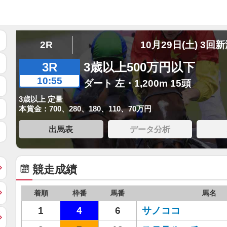
2R
10月29日(土) 3回
3R
3歳以上500万円以下
10:55
ダート 左・1,200m 15頭
3歳以上 定量
本賞金：700、280、180、110、70万円
出馬表
データ分析
競走成績
着順
枠番
馬番
馬名
1
4
6
サノココ