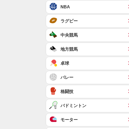
NBA
ラグビー
中央競馬
地方競馬
卓球
バレー
格闘技
バドミントン
モーター