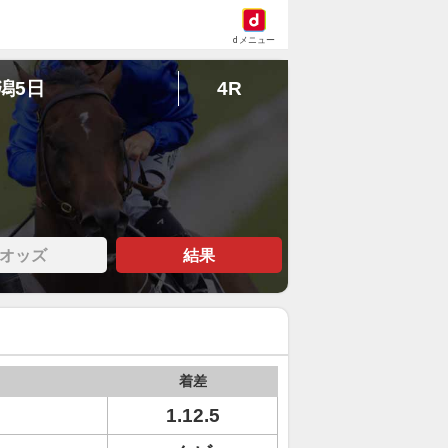
dメニュー
新潟5日
4R
オッズ
結果
着差
1.12.5