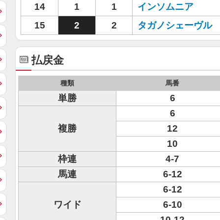
14
1
1
インソムニア
15
2
2
タガノシェーヴル
払戻金
種類
馬番
単勝
6
6
複勝
12
10
枠連
4-7
馬連
6-12
6-12
ワイド
6-10
10-12