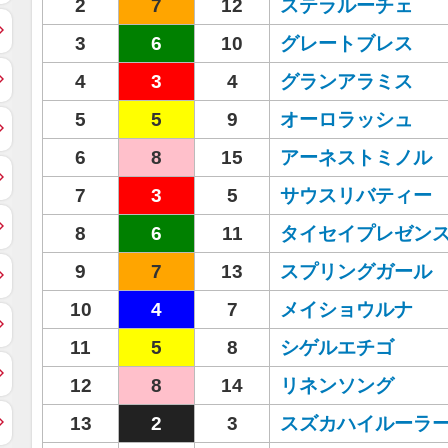
2
7
12
ステラルーチェ
3
6
10
グレートブレス
4
3
4
グランアラミス
5
5
9
オーロラッシュ
6
8
15
アーネストミノル
7
3
5
サウスリバティー
8
6
11
タイセイプレゼン
9
7
13
スプリングガール
10
4
7
メイショウルナ
11
5
8
シゲルエチゴ
12
8
14
リネンソング
13
2
3
スズカハイルーラ