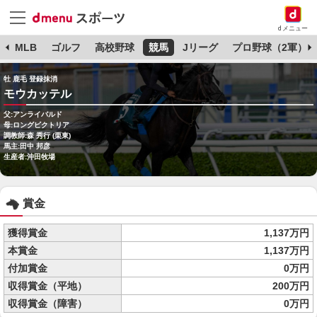
dメニュー
球
MLB
ゴルフ
高校野球
競馬
Jリーグ
プロ野球（2軍）
牡 鹿毛 登録抹消
モウカッテル
父:アンライバルド
母:ロングビクトリア
調教師:森 秀行 (栗東)
馬主:田中 邦彦
生産者:沖田牧場
賞金
獲得賞金
1,137万円
本賞金
1,137万円
付加賞金
0万円
収得賞金（平地）
200万円
収得賞金（障害）
0万円