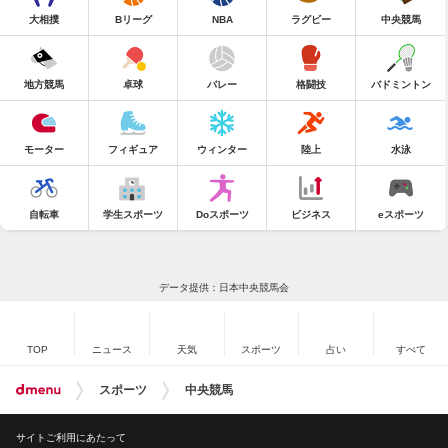
大相撲
Bリーグ
NBA
ラグビー
中央競馬
地方競馬
卓球
バレー
格闘技
バドミントン
モーター
フィギュア
ウィンター
陸上
水泳
自転車
学生スポーツ
Doスポーツ
ビジネス
eスポーツ
データ提供：日本中央競馬会
TOP
ニュース
天気
スポーツ
占い
すべて
スポーツ
中央競馬
サイトご利用にあたって