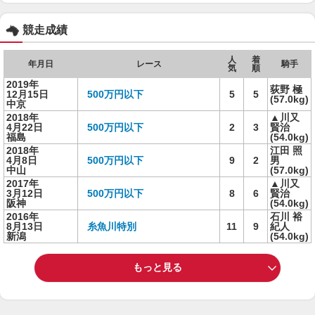
競走成績
人
着
年月日
レース
騎手
気
順
2019年
荻野 極
12月15日
500万円以下
5
5
(57.0kg)
中京
2018年
▲川又
4月22日
500万円以下
2
3
賢治
福島
(54.0kg)
2018年
江田 照
4月8日
500万円以下
9
2
男
中山
(57.0kg)
2017年
▲川又
3月12日
500万円以下
8
6
賢治
阪神
(54.0kg)
2016年
石川 裕
8月13日
糸魚川特別
11
9
紀人
新潟
(54.0kg)
もっと見る