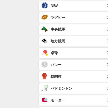
NBA
ラグビー
中央競馬
地方競馬
卓球
バレー
格闘技
バドミントン
モーター