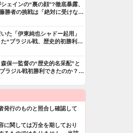
がシェインの“裏の顔"?徹底暴露、
内藤勝者の挑戦は「絶対に受けな
驚いた「伊東純也シャドー起用」
た“ブラジル戦、歴史的初勝利の
森保一監督の“歴史的名采配”と
らブラジル戦初勝利できたのか？」
者発行のものと照合し確認して
容に関しては万全を期しており