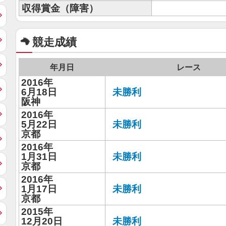
収得賞金（障害）
競走成績
年月日
レース
2016年
6月18日
未勝利
阪神
2016年
5月22日
未勝利
京都
2016年
1月31日
未勝利
京都
2016年
1月17日
未勝利
京都
2015年
12月20日
未勝利