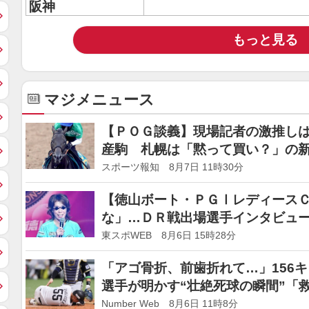
阪神
もっと見る
マジメニュース
【ＰＯＧ談義】現場記者の激推しは
産駒 札幌は「黙って買い？」の
スポーツ報知 8月7日 11時30分
【徳山ボート・ＰＧⅠレディース
な」…ＤＲ戦出場選手インタビュ
東スポWEB 8月6日 15時28分
「アゴ骨折、前歯折れて…」156
選手が明かす“壮絶死球の瞬間”「
す”」オリックス投手からDM
Number Web 8月6日 11時8分