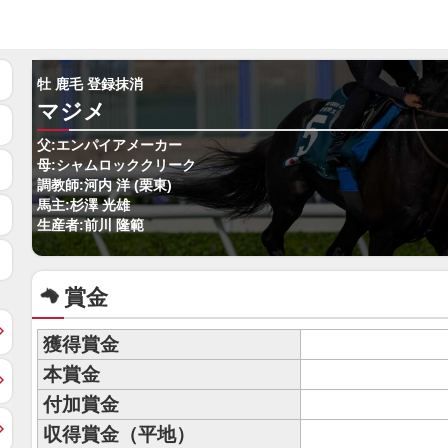
牡 鹿毛 登録抹消
マジメ
父:エンパイアメーカー
母:シャムロッククリーク
調教師:河内 洋 (栗東)
馬主:杉澤 光雄
生産者:前川 隆範
賞金
獲得賞金
本賞金
付加賞金
収得賞金（平地）