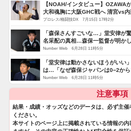
【NOAH/インタビュー】OZAWA
大和魂胸に大阪GHC戦へ 清宮vs
い」
プロレス/格闘技DX 7月15日 17時2分
「森保さんすごいな…」堂安律が
名采配の真相…森保一監督が明かし
ウラ側”
Number Web 6月28日 11時5分
「堂安律は動かさないほうがいい」
は…「なぜ森保ジャパンは0−2か
監督本人が明かしたウラ側
Number Web 6月28日 11時5分
注意事項
結果・成績・オッズなどのデータは、必ず主催
ください。
本サイトのページ上に掲載されている情報の内