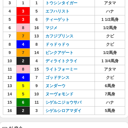
3
1
1
トウシンタイガー
アタマ
4
3
5
エフハリスト
ハナ
5
3
6
ティーゲット
1 1/2馬身
6
8
16
マジメ
1/2馬身
7
7
13
カフジプリンス
クビ
8
4
8
ドゥドゥドゥ
クビ
9
7
14
ピンクアゲート
1/2馬身
10
2
4
ディライトクライ
1 3/4馬身
11
8
15
ライトフォーミー
アタマ
12
4
7
ゴッドテンス
クビ
13
5
9
ヌンダーウ
6馬身
14
5
10
ヌーヴォモンド
7馬身
15
6
11
シゲルニジョウサバ
ハナ
16
2
3
シゲルシロアマダイ
5馬身