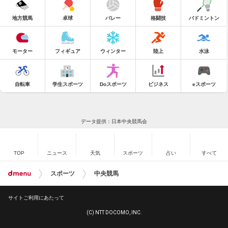
地方競馬
卓球
バレー
格闘技
バドミントン
モーター
フィギュア
ウィンター
陸上
水泳
自転車
学生スポーツ
Doスポーツ
ビジネス
eスポーツ
データ提供：日本中央競馬会
TOP
ニュース
天気
スポーツ
占い
すべて
スポーツ
中央競馬
サイトご利用にあたって
(C) NTT DOCOMO, INC.