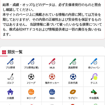
結果・成績・オッズなどのデータは、必ず主催者発行のものと照合
し確認してください。
本サイトのページ上に掲載されている情報の内容に関しては万全を
期しておりますが、その内容の正確性および安全性を保証するもの
ではありません。 当該情報に基づいて被ったいかなる損害について
も、株式会社NTTドコモおよび情報提供者は一切の責任を負いかね
ます。
競技一覧
プロ野球
プロ野球(2軍)
MLB
高校野球
侍ジャパン
ゴルフ
Jリーグ
海外サッカー
日本代表
テニス
大相撲
Bリーグ
NBA
ラグビー
中央競馬