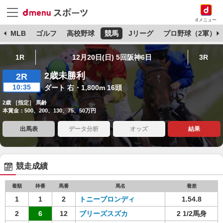
dメニュー
球
MLB
ゴルフ
高校野球
競馬
Jリーグ
プロ野球（2軍）
1R
12月20日(日) 5回阪神6日
3R
2歳未勝利
2R
10:35
ダート 右・1,800m 16頭
2歳 ［指定］ 馬齢
本賞金：500、200、130、75、50万円
出馬表
データ分析
オッズ
結果
競走成績
着順
枠番
馬番
馬名
着差
1
1
2
トニーブロンディ
1.54.8
2
6
12
ブリーズスズカ
2 1/2馬身