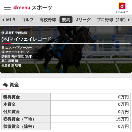
dメニュー
球
MLB
ゴルフ
高校野球
競馬
Jリーグ
プロ野球（2軍）
牡 黒鹿毛 登録抹消
(地)マイウェイレコード
父:エンパイアメーカー
母:マザーラドクリフ
調教師:堀井 雅広 (美浦)
馬主:塩田 清
生産者:森 牧場
賞金
獲得賞金
0万円
本賞金
0万円
付加賞金
0万円
収得賞金（平地）
15万円
収得賞金（障害）
0万円