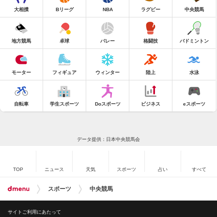
大相撲
Bリーグ
NBA
ラグビー
中央競馬
地方競馬
卓球
バレー
格闘技
バドミントン
モーター
フィギュア
ウィンター
陸上
水泳
自転車
学生スポーツ
Doスポーツ
ビジネス
eスポーツ
データ提供：日本中央競馬会
TOP
ニュース
天気
スポーツ
占い
すべて
スポーツ
中央競馬
サイトご利用にあたって