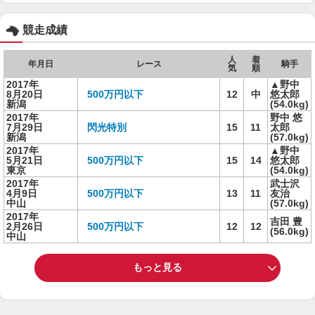
競走成績
人
着
年月日
レース
騎手
気
順
2017年
▲野中
8月20日
500万円以下
12
中
悠太郎
新潟
(54.0kg)
2017年
野中 悠
7月29日
閃光特別
15
11
太郎
新潟
(57.0kg)
2017年
▲野中
5月21日
500万円以下
15
14
悠太郎
東京
(54.0kg)
2017年
武士沢
4月9日
500万円以下
13
11
友治
中山
(57.0kg)
2017年
吉田 豊
2月26日
500万円以下
12
12
(56.0kg)
中山
もっと見る