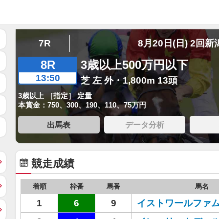
7R
8月20日(日) 2回新
8R
3歳以上500万円以下
13:50
芝 左 外・1,800m 13頭
3歳以上 ［指定］ 定量
本賞金：750、300、190、110、75万円
出馬表
データ分析
競走成績
着順
枠番
馬番
馬名
1
6
9
イストワールファ