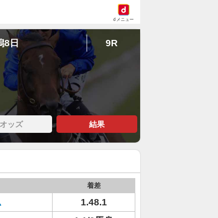
dメニュー
潟8日
9R
オッズ
結果
着差
ム
1.48.1