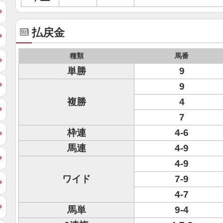
払戻金
種類
馬番
単勝
9
9
複勝
4
7
枠連
4-6
馬連
4-9
4-9
ワイド
7-9
4-7
馬単
9-4