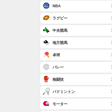
NBA
ラグビー
中央競馬
地方競馬
卓球
バレー
格闘技
バドミントン
モーター