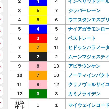
2
4
4
インヘリットデー
3
5
7
ジッパーレーン
4
5
6
ウエスタンエスプ
5
4
5
ナイアガラモンロ
6
3
3
ベストレート
7
7
11
ヒドゥンパラメー
8
2
2
ムーンマジェステ
9
8
13
アビラウンケン
10
7
10
ノーティインパク
11
8
12
クリノヴェルサイ
12
6
8
カミノライデン
競争
1
1
マイウェイレコー
中止