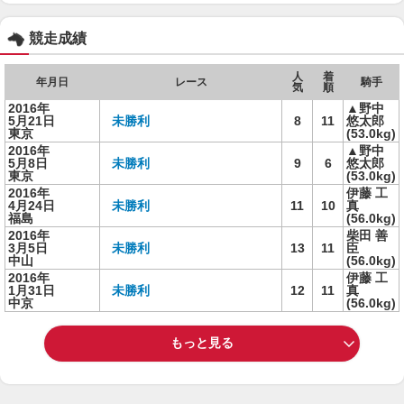
競走成績
人
着
年月日
レース
騎手
気
順
2016年
▲野中
5月21日
未勝利
8
11
悠太郎
東京
(53.0kg)
2016年
▲野中
5月8日
未勝利
9
6
悠太郎
東京
(53.0kg)
2016年
伊藤 工
4月24日
未勝利
11
10
真
福島
(56.0kg)
2016年
柴田 善
3月5日
未勝利
13
11
臣
中山
(56.0kg)
2016年
伊藤 工
1月31日
未勝利
12
11
真
中京
(56.0kg)
もっと見る