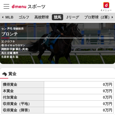
dメニュー
球
MLB
ゴルフ
高校野球
競馬
Jリーグ
プロ野球（2軍）
セン 芦毛 登録抹消
ブロンテ
父:クロフネ
母:サイキョウロマン
調教師:宗像 義忠 (美浦)
馬主:佐藤 壽男
生産者:森永 聡
賞金
獲得賞金
0万円
本賞金
0万円
付加賞金
0万円
収得賞金（平地）
0万円
収得賞金（障害）
0万円