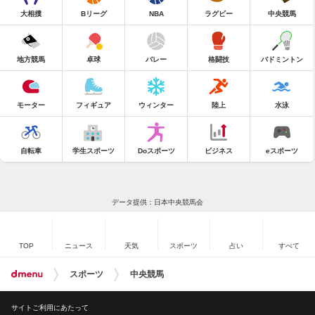
大相撲
Bリーグ
NBA
ラグビー
中央競馬
地方競馬
卓球
バレー
格闘技
バドミントン
モーター
フィギュア
ウィンター
陸上
水泳
自転車
学生スポーツ
Doスポーツ
ビジネス
eスポーツ
データ提供：日本中央競馬会
TOP
ニュース
天気
スポーツ
占い
すべて
スポーツ
中央競馬
サイトご利用にあたって